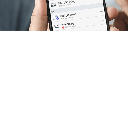
rtad.
tu productividad.
 estudio personal, tu
una nueva idea para tu
inación se hagan
bien diseñado.