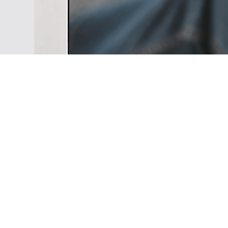
Trabaje con actitud y vive en libe
Modern AM242 siempre enciende 
No importa si estás dirigiendo tu
canal de Youtube o escribiendo 
negocio, haz que tu idea e imag
realidad con un PC todo en uno 