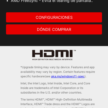
AMD FreeSync - Evita el tearing de pantalla..
CONFIGURACIONES
DÓNDE COMPRAR
*Upgrade timing may vary by device. Features and app
availability may vary by region. Certain features require
specific hardware(see
aka.ms/windows11-spec
).
Intel, the Intel Logo, Intel Inside, Intel Core, and Core
Inside are trademarks of Intel Corporation or its
subsidiaries in the U.S. and/or other countries.
The terms HDMI™, HDMI™ High-Definition Multimedia
Interface, HDMI™ Trade dress and the HDMI™ Logos are