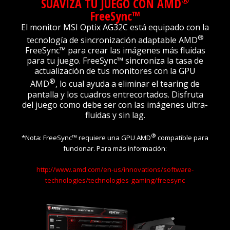
SUAVIZA TU JUEGO CON AMD
F
ree
S
ync
™
El monitor MSI Optix AG32C está equipado con la
®
tecnología de sincronización adaptable AMD
F
ree
S
ync
™ para crear las imágenes más fluidas
para tu juego. F
ree
S
ync
™ sincroniza la tasa de
actualización de tus monitores con la GPU
®
AMD
, lo cual ayuda a eliminar el tearing de
pantalla y los cuadros entrecortados. Disfruta
del juego como debe ser con las imágenes ultra-
fluidas y sin lag.
®
*Nota: F
ree
S
ync
™ requiere una GPU AMD
compatible para
funcionar. Para más información:
http://www.amd.com/en-us/innovations/software-
technologies/technologies-gaming/freesync