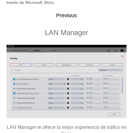
través de Microsoft Store.
Previous
Smart Image Finder
LAN Manager
Smart Priority
Sound Tune
LAN Manager te ofrece la mejor experiencia de tráfico en
Organiza y encuentra fácilmente tus fotos con Smart
Elimina el ruido externo mientras participas en una
Prioriza tu trabajo con Smart Priority