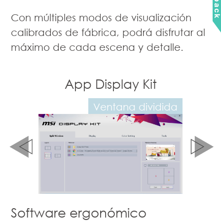
Con múltiples modos de visualización
calibrados de fábrica, podrá disfrutar al
máximo de cada escena y detalle.
Kit
App Display Kit
Ap
mientas
Ventana dividida
Ajus
Software ergonómico