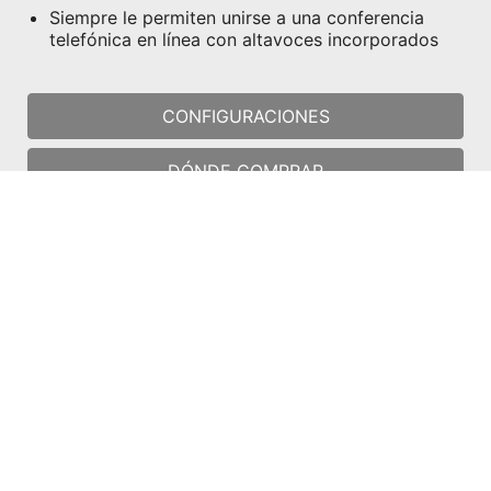
Siempre le permiten unirse a una conferencia
telefónica en línea con altavoces incorporados
CONFIGURACIONES
DÓNDE COMPRAR
1. Las especificaciones pueden variar entre zonas y nos
reservamos el derecho de cambiarlas sin previo aviso. Por
favor consulte las especificaciones con su revendedor local.
2. El color del producto puede estar afectado por la fotografía
y la configuración del monitor, y por tal motivo puede diferir del
color del producto real.