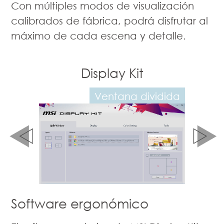
Con múltiples modos de visualización
calibrados de fábrica, podrá disfrutar al
máximo de cada escena y detalle.
ay Kit
App Display Kit
tana dividida
Ajuste del modo de color
Software ergonómico