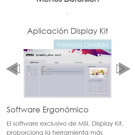
.
ay Kit
Aplicación Display Kit
Aplic
ividida
Ajuste de Modo de Color
Software Ergonómico
El software exclusivo de MSI, Display Kit,
proporciona la herramienta más