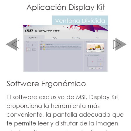
 Display Kit
Aplicación Display Kit
tana Dividida
Ajuste de Modo de Color
Software Ergonómico
El software exclusivo de MSI, Display Kit,
proporciona la herramienta más
conveniente, la pantalla adecuada que
te permite leer y disfrutar de la imagen