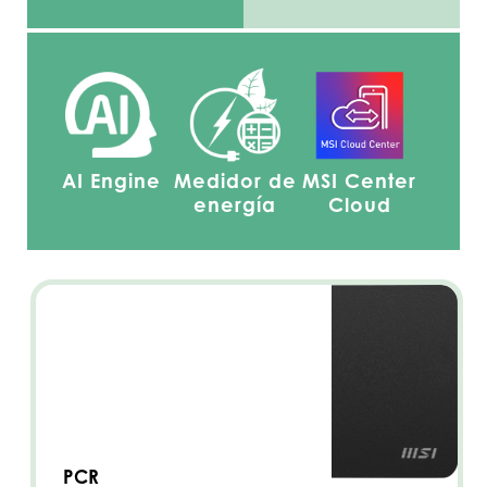
AI Engine
Medidor de
MSI Center
energía
Cloud
PCR