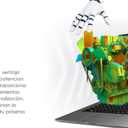
u ventaja
 potencian
 proporciona
ramientas
nalización,
onan la
tu próxima