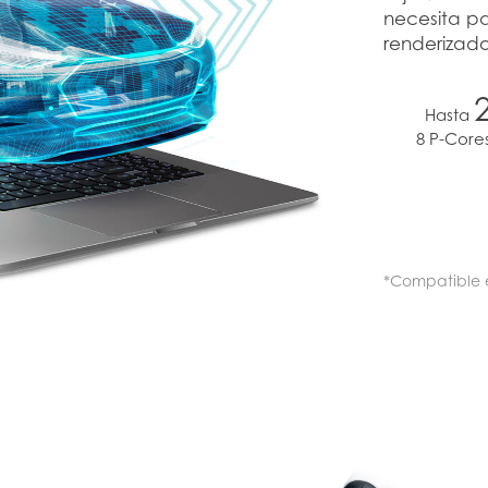
necesita pa
renderizad
Hasta
8 P-Core
*Compatible e