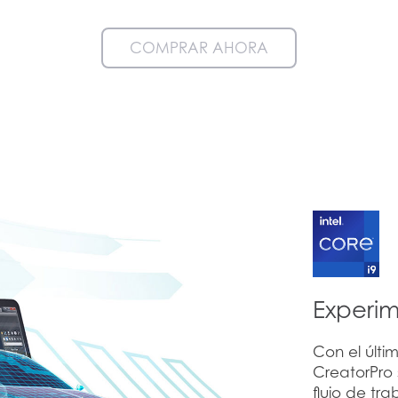
COMPRAR AHORA
Experim
Con el últi
CreatorPro 
flujo de tr