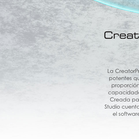
La CreatorPr
potentes q
proporción
capacidades
Creada par
Studio cuenta
el softwar