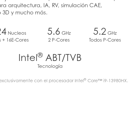
ra arquitectura, IA, RV, simulación CAE,
o 3D y mucho más.
24
5.6
5.2
Nucleos
GHz
GHz
s + 16E-Cores
2 P-Cores
Todos P-Cores
®
Intel
ABT/TVB
Tecnología
®
xclusivamente con el procesador Intel
Core™ i9-13980HX.