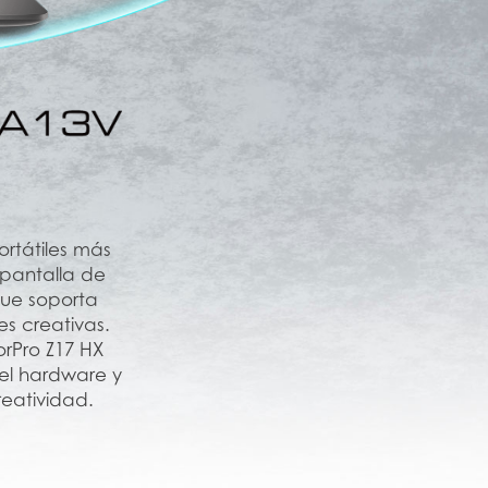
ortátiles más
pantalla de
que soporta
s creativas.
rPro Z17 HX
del hardware y
reatividad.