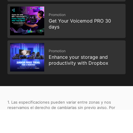
Promotion
Get Your Voicemod PRO 30
days
Promotion
Enhance your storage and
productivity with Dropbox
1. Las especificaciones pueden variar entre zonas y nos
reservamos el derecho de cambiarlas sin previo aviso. Por
favor consulte las especificaciones con su revendedor local.
2. El color del producto puede estar afectado por la fotografía
y la configuración del monitor, y por tal motivo puede diferir del
color del producto real.