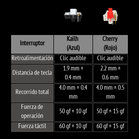
Kailh
Cherry
Interruptor
(Azul)
(Rojo)
Retroalimentación
Clic audible
Clic audible
1.9 mm ±
2.2 mm ±
Distancia de tecla
0.4 mm
0.6 mm
4.0 mm ± 0.4
4.0 mm ± 0.5
Recorrido total
mm
mm
Fuerza de
50 gf ± 10 gf
50 gf ± 15 gf
operación
Fuerza táctil
60 gf ± 10 gf
60 gf ± 15 gf