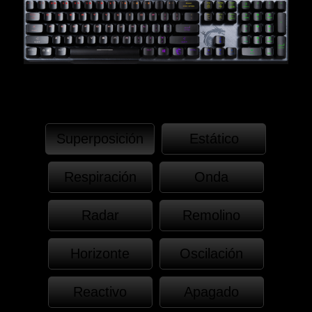
Superposición
Estático
Respiración
Onda
Radar
Remolino
Horizonte
Oscilación
Reactivo
Apagado