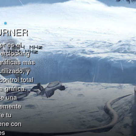
URNER
er es el
verclocking
gráficas más
tilizado, y
control total
a gráfica.
ce una
blemente
e tu
ene con
es