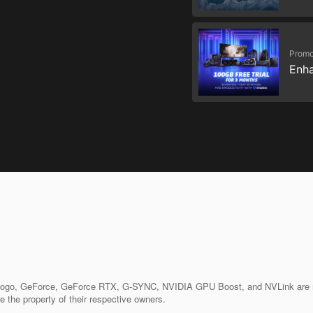
Promo
Enha
 logo, GeForce, GeForce RTX, G-SYNC, NVIDIA GPU Boost, and NVLink are reg
e the property of their respective owners.