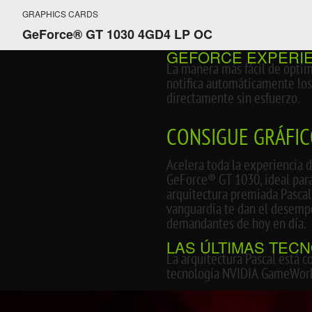
GRAPHICS CARDS
GeForce® GT 1030 4GD4 LP OC
GEFORCE EXPERI
La manera más fácil de optim
notifica automáticamente los
directamente sin esfuerzo.
CONSIGUE GRÁFIC
Acelera toda la experiencia d
GeForce® GT 1030, ideal par
arquitectura premiada Pascal
vanguardia te dan el desempe
demandantes de hoy en día.
LAS ÚLTIMAS TEC
La arquitectura Pascal está c
tecnología NVIDIA GameWorks