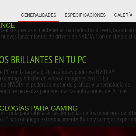
GENERALIDADES
ESPECIFICACIONES
GALERÍA
ENCE
izar tus juegos y mantener actualizados los drivers, la aplicac
 nuevos lanzamientos de drivers de NVIDIA. Con un simple clic, 
OS BRILLANTES EN TU PC
e PC con la tarjeta gráfica rápida y poderosa NVIDIA®
a Gaming y edición de video e imágenes en HD. La
 de NVIDIA, el poderoso motor de gráficos y la tecnología de
ño que necesitas para ejecutar las aplicaciones de PC más
NOLOGÍAS PARA GAMING
onstruida para satisfacer las demandas de los monitores de últ
™ para un juego extremadamente fluido y la mejor experienc