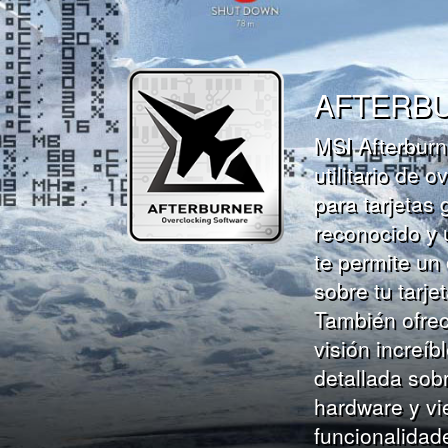
AFTERB
MSI Afterburn
utilitario de o
para tarjetas 
reconocido y u
te permite un 
sobre tu tarjet
También ofre
visión increí
detallada sobr
hardware y vi
funcionalidad