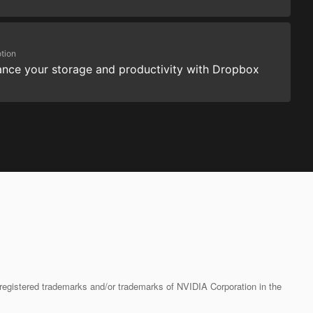
tion
nce your storage and productivity with Dropbox
istered trademarks and/or trademarks of NVIDIA Corporation in the