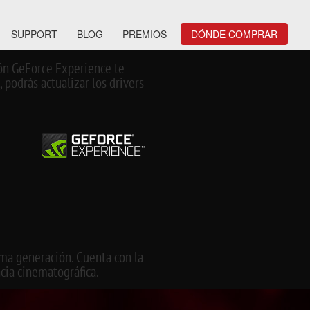
SUPPORT
BLOG
PREMIOS
DÓNDE COMPRAR
ión GeForce Experience te
podrás actualizar los drivers
ima generación. Cuenta con la
ia cinematográfica.