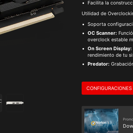
Facilita la constru
Utilidad de Overclocki
Soporta configurac
OC Scanner:
Funció
overclock estable m
On Screen Display:
rendimiento de tu s
Predator:
Grabación
CONFIGURACIONES
Promo
Dow