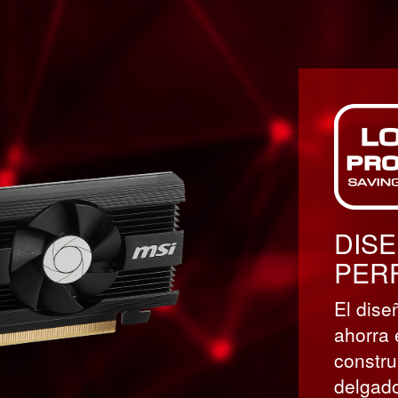
DISE
PERF
El dise
ahorra 
constru
delgad