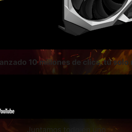
nzado 10 millones de clics, tú solo 
Juntamos todo en uno