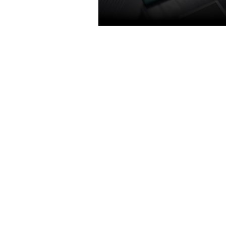
TURING SHADERS
Con ejecución simultánea de ope
en coma flotante y enteras, tecn
sombreado adaptativo y una nue
arquitectura de memoria unificad
"Turing shaders" permiten un ma
rendimiento en los juegos actual
una eficiencia energética mejora
respecto a la generación anterio
una experiencia de juego más ráp
fresca y silenciosa.