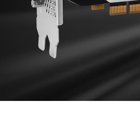
DISEÑO DE REFR
El disipador de calor extruido de aluminio maximiza el
disipación del calor guiando el flujo de aire hacia el 