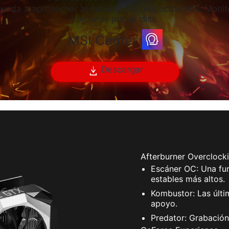
ayuda a aprovechar al máximo tus productos MSI. Monito
con unos pocos clics.
MSI Center
Descargar
Afterburner Overclocki
Escáner OC: Una fun
estables más altos.
Kombustor: Las últi
apoyo.
Predator: Grabación