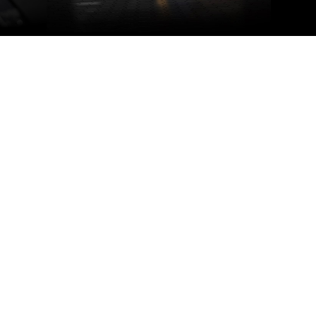
NVIDIA ANSEL
GEFO
raciones
Este potente modo fotográfico te
Captura
ología de
permite tomar fotografías de calidad
pantalla
va
profesional de tus juegos como nunca
tus ami
a, los
antes. Ahora, puedes capturar y
GeForce 
yor
compartir tus experiencias de juego más
configur
es. Obtén
brillantes con fotografías de súper
Experien
da con
resolución, 360 grados, HDR y estéreo.
el compa
r para
gráfica 
ida,