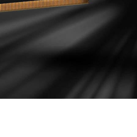
IGERACIÓN EFIC
 área de contacto directo con la GPU y la memoria para t
PCB a través de las secciones del disipador.