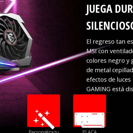
JUEGA DU
SILENCIOS
El regreso tan e
MSI con ventila
colores negro y 
de metal cepilla
efectos de luces
GAMING está dis
Personaliza tu
PLACA