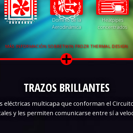
ZERO FROZR
Dominio de la
Heatpipes
Aerodinámica
concentrados
MÁS INFORMACIÓN SOBRETWIN FROZR THERMAL DESIGN
TRAZOS BRILLANTES
s eléctricas multicapa que conforman el Circuit
les y les permiten comunicarse entre sí a vel