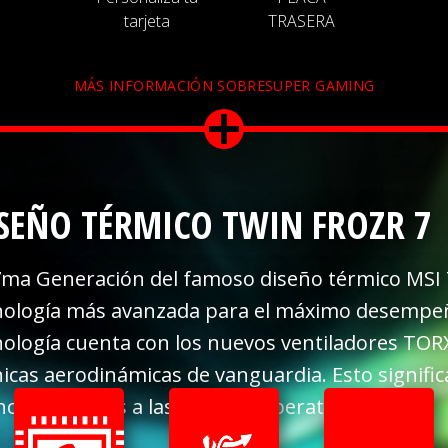
tarjeta
TRASERA
MÁS INFORMACIÓN SOBRESUPER GAMING
SEÑO TÉRMICO TWIN FROZR 7
7ma Generación del famoso diseño térmico MSI 
nología más avanzada para el máximo desempeño
nología cuenta con los nuevos ventiladores TO
nicas aerodinámicas de vanguardia. Esto signif
ncioso gracias a las bajas temperaturas.