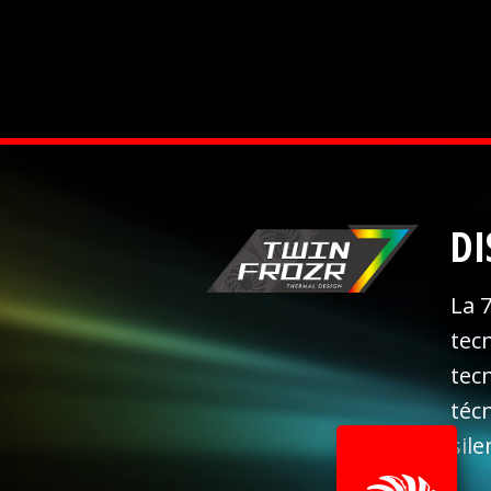
DI
La 
tec
tec
téc
sile