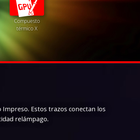
Compuesto
térmico X
o Impreso. Estos trazos conectan los
ocidad relámpago.