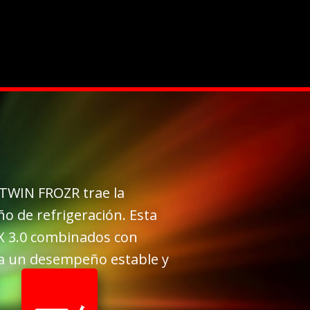
TWIN FROZR trae la
 de refrigeración. Esta
RX 3.0 combinados con
ica un desempeño estable y