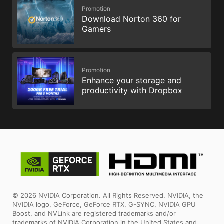
Promotion
Download Norton 360 for
Gamers
Promotion
Enhance your storage and
productivity with Dropbox
© 2026 NVIDIA Corporation. All Rights Reserved. NVIDIA, the
NVIDIA logo, GeForce, GeForce RTX, G-SYNC, NVIDIA GPU
Boost, and NVLink are registered trademarks and/or
trademarks of NVIDIA Corporation in the United States and