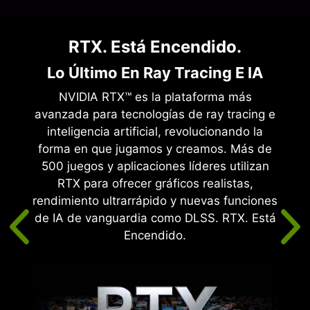
n
RTX. Está Encendido.
Ar
Lo Último En Ray Tracing E IA
titiva
NVIDIA RTX™ es la plataforma más
ejor
avanzada para tecnologías de ray tracing e
or las
inteligencia artificial, revolucionando la
llas
forma en que jugamos y creamos. Más de
iere
500 juegos y aplicaciones líderes utilizan
es y
RTX para ofrecer gráficos realistas,
junto
rendimiento ultrarrápido y nuevas funciones
den y
de IA de vanguardia como DLSS. RTX. Está
ara
Encendido.
X >