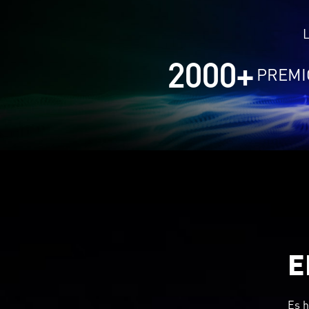
L
2000
+
PREMI
E
Es h