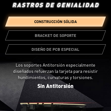
RASTROS DE GENIALIDAD
CONSTRUCCIÓN SÓLIDA
BRACKET DE SOPORTE
DISEÑO DE PCB ESPECIAL
Los soportes Antitorsión especialmente
No todas las placas de circuito son iguales. El
diseñados refuerzan la tarjeta para resistir
diseño de PCB especial ofrece una gran
Se puede agregar un soporte adicional
hundimientos, curvaturas y torsiones.
confiabilidad y un circuito energético reforzado
al gabinete de la PC como refuerzo
que empuja la tarjeta hasta el límite.
Sin Antitorsión
adicional de la tarjeta gráfica.
Instala el soporte paso a paso con
nosotros.