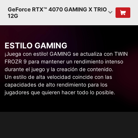
GeForce RTX™ 4070 GAMING X TRIO
12G
E
S
T
I
L
O
G
A
M
I
N
G
¡Juega con estilo! GAMING se actualiza con TWIN
FROZR 9 para mantener un rendimiento intenso
durante el juego y la creación de contenido.
Un estilo de alta velocidad coincide con las
capacidades de alto rendimiento para los
jugadores que quieren hacer todo lo posible.