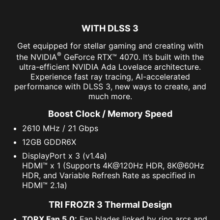
WITH DLSS 3
Get equipped for stellar gaming and creating with
®
the NVIDIA
GeForce RTX™ 4070. It’s built with the
ultra-efficient NVIDIA Ada Lovelace architecture.
Experience fast ray tracing, AI-accelerated
performance with DLSS 3, new ways to create, and
much more.
Boost Clock / Memory Speed
2610 MHz / 21 Gbps
12GB GDDR6X
DisplayPort x 3 (v1.4a)
HDMI™ x 1 (Supports 4K@120Hz HDR, 8K@60Hz
HDR, and Variable Refresh Rate as specified in
HDMI™ 2.1a)
TRI FROZR 3 Thermal Design
TORX Fan 5.0:
Fan blades linked by ring arcs and