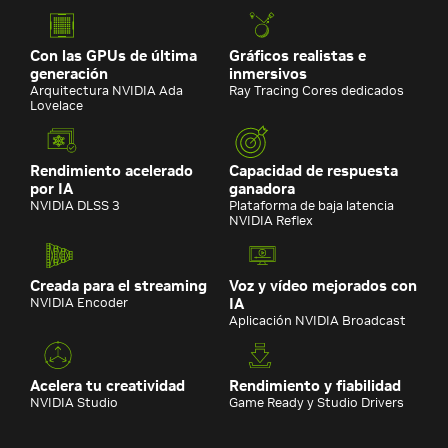
Con las GPUs de última
Gráficos realistas e
generación
inmersivos
Arquitectura NVIDIA Ada
Ray Tracing Cores dedicados
Lovelace
Rendimiento acelerado
Capacidad de respuesta
por IA
ganadora
NVIDIA DLSS 3
Plataforma de baja latencia
NVIDIA Reflex
Creada para el streaming
Voz y vídeo mejorados con
NVIDIA Encoder
IA
Aplicación NVIDIA Broadcast
Acelera tu creatividad
Rendimiento y fiabilidad
NVIDIA Studio
Game Ready y Studio Drivers