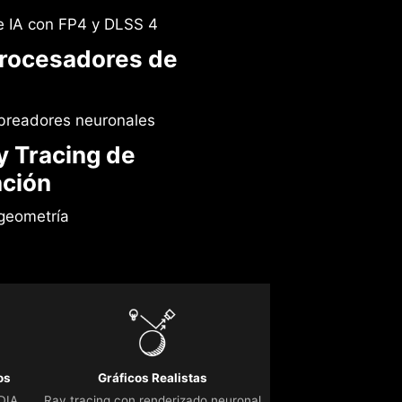
 IA con FP4 y DLSS 4
rocesadores de
breadores neuronales
y Tracing de
ción
geometría
os
Gráficos Realistas
IDIA
Ray tracing con renderizado neuronal