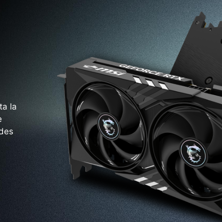
ta la
e
rdes