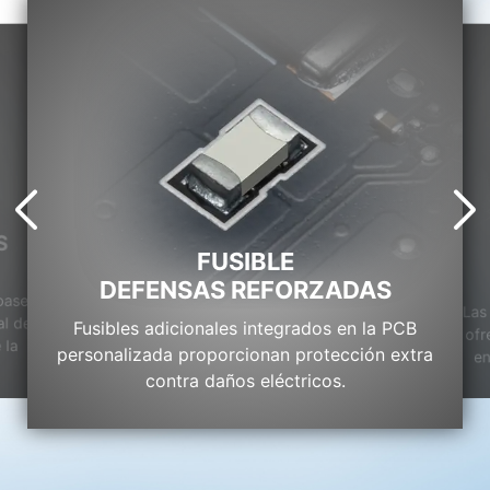
S
FUSIBLE
DEFENSAS REFORZADAS
base
Las
al de
Fusibles adicionales integrados en la PCB
ofr
 la
personalizada proporcionan protección extra
en
contra daños eléctricos.