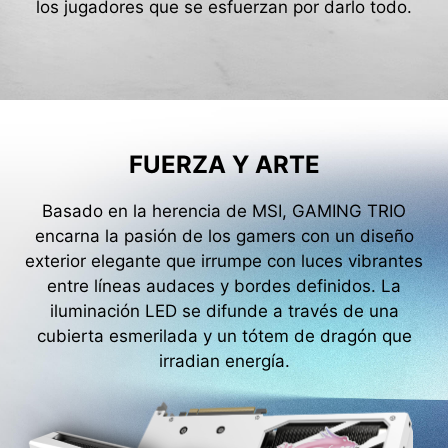
los jugadores que se esfuerzan por darlo todo.
FUERZA Y ARTE
Basado en la herencia de MSI, GAMING TRIO
encarna la pasión de los gamers con un diseño
exterior elegante que irrumpe con luces vibrantes
entre líneas audaces y bordes definidos. La
iluminación LED se difunde a través de una
cubierta esmerilada y un tótem de dragón que
irradian energía.