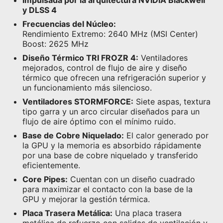
y DLSS 4
Frecuencias del Núcleo:
Rendimiento Extremo: 2640 MHz (MSI Center)
Boost: 2625 MHz
Diseño Térmico TRI FROZR 4:
Ventiladores
mejorados, control de flujo de aire y diseño
térmico que ofrecen una refrigeración superior y
un funcionamiento más silencioso.
Ventiladores STORMFORCE:
Siete aspas, textura
tipo garra y un arco circular diseñados para un
flujo de aire óptimo con el mínimo ruido.
Base de Cobre Niquelado:
El calor generado por
la GPU y la memoria es absorbido rápidamente
por una base de cobre niquelado y transferido
eficientemente.
Core Pipes:
Cuentan con un diseño cuadrado
para maximizar el contacto con la base de la
GPU y mejorar la gestión térmica.
Placa Trasera Metálica:
Una placa trasera
metálica de refuerzo con salidas de ventilación y