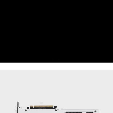
juego al aislar las aplicac
un solo núcleo de la 
rendimiento y fortalece la 
mismo tie
Prueba Game Optimizer 
Gamers durante 30 
PRUEBA GRATUITA 