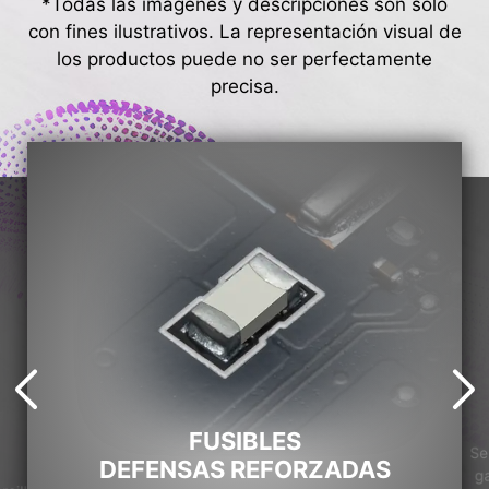
*Todas las imágenes y descripciones son solo
con fines ilustrativos. La representación visual de
los productos puede no ser perfectamente
precisa.
FUSIBLES
Se
DEFENSAS REFORZADAS
ga