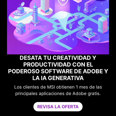
 CREATIVIDAD Y
VIDAD CON EL
MAXIMIZA EL RENDI
TWARE DE ADOBE Y
JUEGOS CON NO
GENERATIVA
OPTIMI
I obtienen 1 mes de las
Mejora tu protección s
ciones de Adobe gratis.
juego.
Game Optimizer dedica la 
 LA OFERTA
necesaria para un rendim