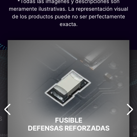
*Todas las imágenes y descripciones son
meramente ilustrativas. La representación visual
de los productos puede no ser perfectamente
exacta.
S
FUSIBLE
DEFENSAS REFORZADAS
U
ga
base