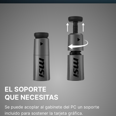
EL SOPORTE
QUE NECESITAS
Se puede acoplar al gabinete del PC un soporte
incluido para sostener la tarjeta gráfica.