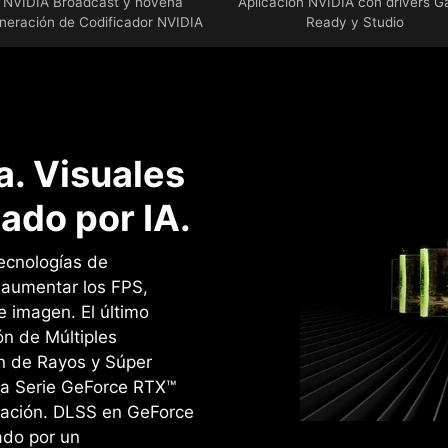
NVIDIA Broadcast y novena
Aplicación NVIDIA con drivers 
neración de Codificador NVIDIA
Ready y Studio
. Visuales
ado por IA.
ecnologías de
a aumentar los FPS,
e imagen. ‌El último
n de Múltiples
n de Rayos y Súper
la Serie GeForce RTX™
ración. DLSS en GeForce
ado por un