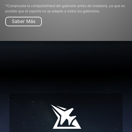
*Comprueba la compatibilidad del gabinete antes de instalarla, ya que es
posible que el soporte no se adapte a todos los gabinetes.
Saber Más