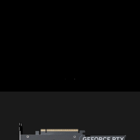
juego al aislar las aplicaciones no es
un solo núcleo de la CPU. Aumen
rendimiento y fortalece la seguridad d
mismo tiempo.
Prueba Game Optimizer y Norton 3
Gamers durante 30 días grati
PRUEBA GRATUITA DE 30 DÍ