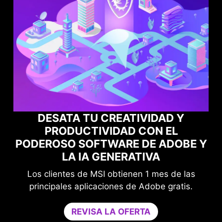
VIDAD Y
CON EL
MAXIMIZA EL RENDIMIENTO
DE ADOBE Y
JUEGOS CON NORTON G
IVA
OPTIMIZER
 1 mes de las
Mejora tu protección sin comprom
Adobe gratis.
juego.
Game Optimizer dedica la potencia 
TA
necesaria para un rendimiento ópti