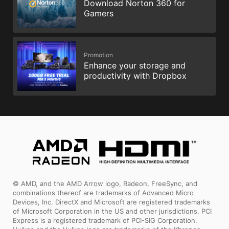
Download Norton 360 for
Gamers
Promotion
Enhance your storage and
productivity with Dropbox
© AMD, and the AMD Arrow logo, Radeon, FreeSync, and
combinations thereof are trademarks of Advanced Micro
Devices, Inc. DirectX and Microsoft are registered trademarks
of Microsoft Corporation in the US and other jurisdictions. PCI
Express is a registered trademark of PCI-SIG Corporation.