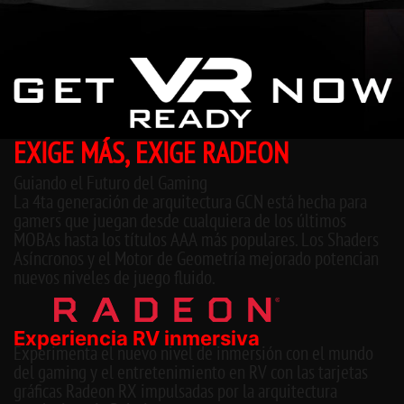
EXIGE MÁS, EXIGE RADEON
Guiando el Futuro del Gaming
La 4ta generación de arquitectura GCN está hecha para
gamers que juegan desde cualquiera de los últimos
MOBAs hasta los títulos AAA más populares. Los Shaders
Asíncronos y el Motor de Geometría mejorado potencian
nuevos niveles de juego fluido.
Experiencia RV inmersiva
Experimenta el nuevo nivel de inmersión con el mundo
del gaming y el entretenimiento en RV con las tarjetas
gráficas Radeon RX impulsadas por la arquitectura