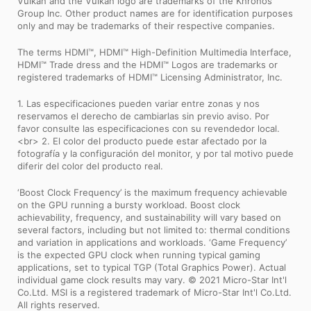
Vulkan and the Vulkan logo are trademarks of the Khronos
Group Inc. Other product names are for identification purposes
only and may be trademarks of their respective companies.
The terms HDMI™, HDMI™ High-Definition Multimedia Interface,
HDMI™ Trade dress and the HDMI™ Logos are trademarks or
registered trademarks of HDMI™ Licensing Administrator, Inc.
1. Las especificaciones pueden variar entre zonas y nos
reservamos el derecho de cambiarlas sin previo aviso. Por
favor consulte las especificaciones con su revendedor local.
<br> 2. El color del producto puede estar afectado por la
fotografía y la configuración del monitor, y por tal motivo puede
diferir del color del producto real.
‘Boost Clock Frequency’ is the maximum frequency achievable
on the GPU running a bursty workload. Boost clock
achievability, frequency, and sustainability will vary based on
several factors, including but not limited to: thermal conditions
and variation in applications and workloads. ‘Game Frequency’
is the expected GPU clock when running typical gaming
applications, set to typical TGP (Total Graphics Power). Actual
individual game clock results may vary. © 2021 Micro-Star Int'l
Co.Ltd. MSI is a registered trademark of Micro-Star Int'l Co.Ltd.
All rights reserved.