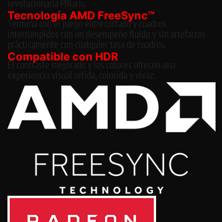
revolucionaria Polaris.
Tecnología AMD FreeSync™
Termina con el juego entrecortado y cuadros
interrumpidos con un desempeño fluido y sin artefactos
prácticamente con cualquier tasa de cuadros.
Compatible con HDR
El contraste mejorado y los colores ofrecen una
experiencia visual nítida, colorida y vivaz.