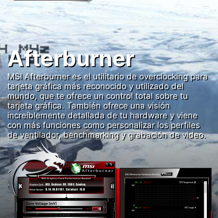
Afterburner
MSI Afterburner es el utilitario de overclocking para
tarjeta gráfica más reconocido y utilizado del
mundo, que te ofrece un control total sobre tu
tarjeta gráfica. También ofrece una visión
increíblemente detallada de tu hardware y viene
con más funciones como personalizar los perfiles
de ventilador, benchmarking y grabación de video.