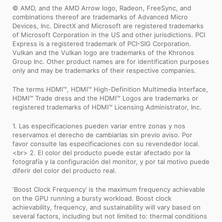
© AMD, and the AMD Arrow logo, Radeon, FreeSync, and
combinations thereof are trademarks of Advanced Micro
Devices, Inc. DirectX and Microsoft are registered trademarks
of Microsoft Corporation in the US and other jurisdictions. PCI
Express is a registered trademark of PCI-SIG Corporation.
Vulkan and the Vulkan logo are trademarks of the Khronos
Group Inc. Other product names are for identification purposes
only and may be trademarks of their respective companies.
The terms HDMI™, HDMI™ High-Definition Multimedia Interface,
HDMI™ Trade dress and the HDMI™ Logos are trademarks or
registered trademarks of HDMI™ Licensing Administrator, Inc.
1. Las especificaciones pueden variar entre zonas y nos
reservamos el derecho de cambiarlas sin previo aviso. Por
favor consulte las especificaciones con su revendedor local.
<br> 2. El color del producto puede estar afectado por la
fotografía y la configuración del monitor, y por tal motivo puede
diferir del color del producto real.
‘Boost Clock Frequency’ is the maximum frequency achievable
on the GPU running a bursty workload. Boost clock
achievability, frequency, and sustainability will vary based on
several factors, including but not limited to: thermal conditions