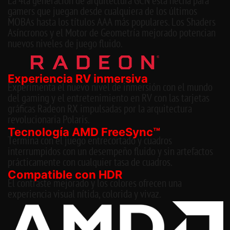
La 4ta generación de arquitectura GCN está hecha para
gamers que juegan desde cualquiera de los últimos
MOBAs hasta los títulos AAA más populares. Los Shaders
Asíncronos y el Motor de Geometría mejorado potencian
nuevos niveles de juego fluido.
Experiencia RV inmersiva
Experimenta el nuevo nivel de inmersión con el mundo
del gaming y el entretenimiento en RV con las tarjetas
gráficas Radeon RX impulsadas por la arquitectura
revolucionaria Polaris.
Tecnología AMD FreeSync™
Termina con el juego entrecortado y cuadros
interrumpidos con un desempeño fluido y sin artefactos
prácticamente con cualquier tasa de cuadros.
Compatible con HDR
El contraste mejorado y los colores ofrecen una
experiencia visual nítida, colorida y vivaz.