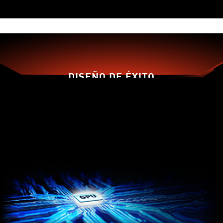
DISEÑO DE ÉXITO
Tradicionales
Dispersion
Aspas de
Aspas de
Ventilación
Ventilación