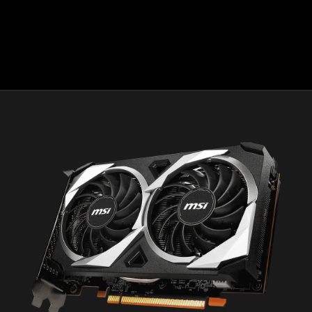
utilizados en este documento son sólo para fines de
identificación y pueden ser marcas comerciales de sus
respectivas compañías.
GODFALL™ Publicado y distribuido por Gearbox
Publishing. Gearbox y el logotipo de Gearbox Software
son marcas registradas, y el logotipo de Gearbox
Publishing es una marca comercial, de Gearbox
Enterprises, LLC. ©2021 Counterplay Games Inc. Todos
los derechos reservados.
2020 Ubisoft Entertainment. Todos los derechos
reservados. Far Cry, Ubisoft y el logotipo de Ubisoft son
marcas registradas o no registradas de Ubisoft
Entertainment en EE. UU. y/o en otros países.
2021 BETHESDA SOFTWORKS LLC, UNA COMPAÑÍA DE
ZENIMAX MEDIA. DEATHLOOP™ DESARROLLADO POR
ARKANE STUDIOS, UNA COMPAÑÍA DE ZENIMAX MEDIA.
DEATHLOOP, ARKANE, ZENIMAX, BETHESDA Y
BETHESDA SOFTWORKS Y LOS LOGOTIPOS
RELACIONADOS SON MARCAS REGISTRADAS O MARCAS
COMERCIALES DE ZENIMAX MEDIA INC. EN LOS EE.UU.
Y/O EN OTROS PAÍSES. TODOS LOS DERECHOS