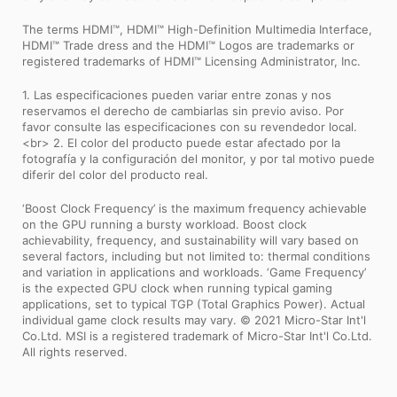
The terms HDMI™, HDMI™ High-Definition Multimedia Interface,
HDMI™ Trade dress and the HDMI™ Logos are trademarks or
registered trademarks of HDMI™ Licensing Administrator, Inc.
1. Las especificaciones pueden variar entre zonas y nos
reservamos el derecho de cambiarlas sin previo aviso. Por
favor consulte las especificaciones con su revendedor local.
<br> 2. El color del producto puede estar afectado por la
fotografía y la configuración del monitor, y por tal motivo puede
diferir del color del producto real.
‘Boost Clock Frequency’ is the maximum frequency achievable
on the GPU running a bursty workload. Boost clock
achievability, frequency, and sustainability will vary based on
several factors, including but not limited to: thermal conditions
and variation in applications and workloads. ‘Game Frequency’
is the expected GPU clock when running typical gaming
applications, set to typical TGP (Total Graphics Power). Actual
individual game clock results may vary. © 2021 Micro-Star Int'l
Co.Ltd. MSI is a registered trademark of Micro-Star Int'l Co.Ltd.
All rights reserved.