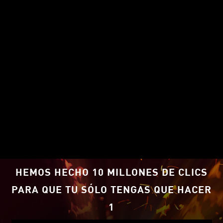
RENDIMIENTO PARA
INTENSIFICAR TU JUEGO
HEMOS HECHO 10 MILLONES DE CLICS
Impresionante rendimiento en juegos
PARA QUE TU SÓLO TENGAS QUE HACER
a 1080p y velocidades de fotogramas
mejoradas con la tecnología AMD
1
1
FidelityFX™ Super Resolution.
.