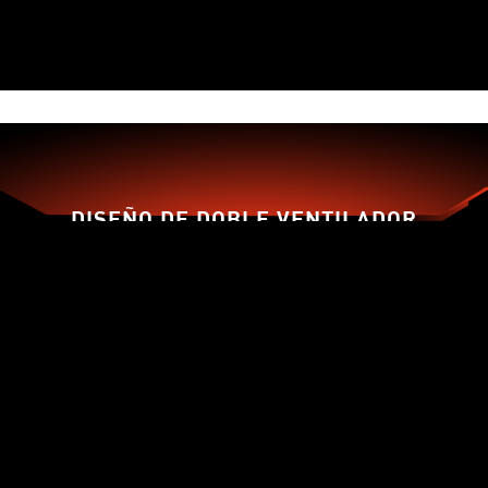
DISEÑO DE DOBLE VENTILADOR
TORX FAN 3.0
ZERO FROZR
THERMAL PADDING