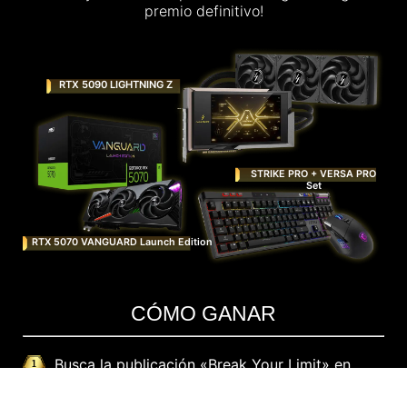
límites y tendrás la oportunidad de ganar el gran
premio definitivo!
RTX 5090 LIGHTNING Z
STRIKE PRO + VERSA PRO
Set
RTX 5070 VANGUARD Launch Edition
CÓMO GANAR
Busca la publicación «Break Your Limit» en
Instagram / X / Facebook de MSI.