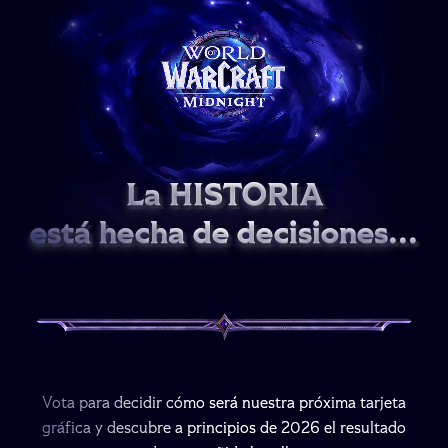
La HISTORIA
La HISTORIA
La HISTORIA
está hecha de decisiones...
está hecha de decisiones...
está hecha de decisiones...
Vota para decidir cómo será nuestra próxima tarjeta
Vota para decidir cómo será nuestra próxima tarjeta
Vota para decidir cómo será nuestra próxima tarjeta
gráfica y descubre a principios de 2026 el resultado
gráfica y descubre a principios de 2026 el resultado
gráfica y descubre a principios de 2026 el resultado