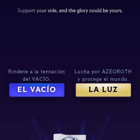
Support your side, and the glory could be yours.
Support your side, and the glory could be yours.
Support your side, and the glory could be yours.
Ríndete a la tentación
Lucha por AZEOROTH
del VACÍO.
y protege el mundo.
EL VACÍO
LA LUZ