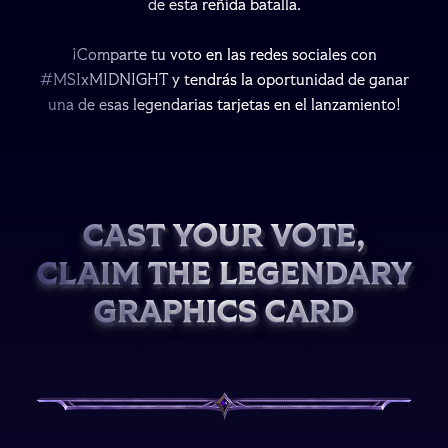
de esta reñida batalla.
de esta reñida batalla.
de esta reñida batalla.
¡Comparte tu voto en las redes sociales con
¡Comparte tu voto en las redes sociales con
¡Comparte tu voto en las redes sociales con
#MSIxMIDNIGHT y tendrás la oportunidad de ganar
#MSIxMIDNIGHT y tendrás la oportunidad de ganar
#MSIxMIDNIGHT y tendrás la oportunidad de ganar
una de esas legendarias tarjetas en el lanzamiento!
una de esas legendarias tarjetas en el lanzamiento!
una de esas legendarias tarjetas en el lanzamiento!
CAST YOUR VOTE,
CAST YOUR VOTE,
CAST YOUR VOTE,
CLAIM THE LEGENDARY
CLAIM THE LEGENDARY
CLAIM THE LEGENDARY
GRAPHICS CARD
GRAPHICS CARD
GRAPHICS CARD