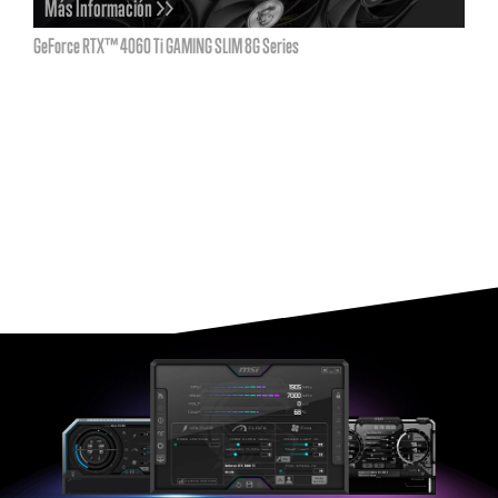
Más Información >>
GeForce RTX™ 4060 Ti GAMING SLIM 8G Series