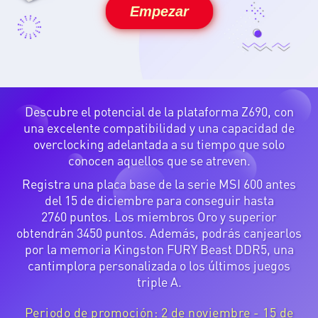
Empezar
Descubre el potencial de la plataforma Z690, con
una excelente compatibilidad y una capacidad de
overclocking adelantada a su tiempo que solo
conocen aquellos que se atreven.
Registra una placa base de la serie MSI 600 antes
del 15 de diciembre para conseguir hasta
2760 puntos. Los miembros Oro y superior
obtendrán 3450 puntos. Además, podrás canjearlos
por la memoria Kingston FURY Beast DDR5, una
cantimplora personalizada o los últimos juegos
triple A.
Periodo de promoción: 2 de noviembre - 15 de