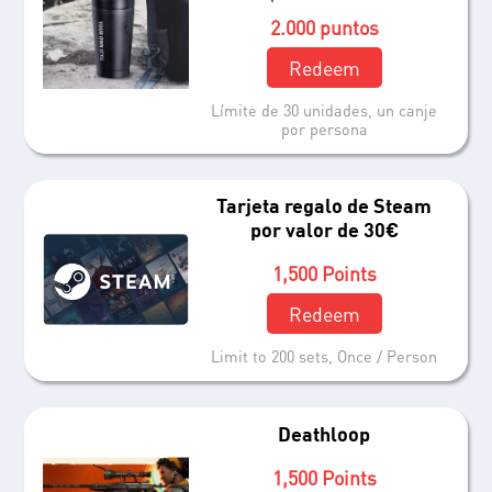
2.000 puntos
Redeem
Límite de 30 unidades, un canje
por persona
Tarjeta regalo de Steam
por valor de 30€
1,500 Points
Redeem
Limit to 200 sets, Once / Person
Deathloop
1,500 Points