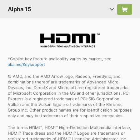
Alpha 15
*Copilot key feature availability varies by market, see
aka.ms/Keysupport
© AMD, and the AMD Arrow logo, Radeon, FreeSync, and
combinations thereof are trademarks of Advanced Micro
Devices, Inc. DirectX and Microsoft are registered trademarks
of Microsoft Corporation in the US and other jurisdictions. PCI
Express is a registered trademark of PCI-SIG Corporation.
Vulkan and the Vulkan logo are trademarks of the Khronos
Group Inc. Other product names are for identification purposes
only and may be trademarks of their respective companies.
The terms HDMI™, HDMI™ High-Definition Multimedia Interface,
HDMI™ Trade dress and the HDMI™ Logos are trademarks or
registered trademarks of HDMI™ Licensing Administrator, Inc.