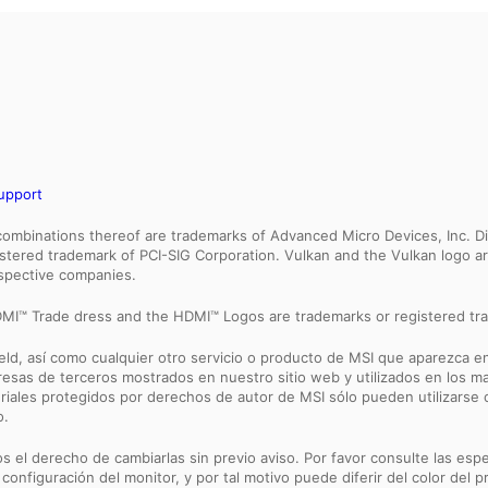
upport
binations thereof are trademarks of Advanced Micro Devices, Inc. Dir
egistered trademark of PCI-SIG Corporation. Vulkan and the Vulkan logo
espective companies.
MI™ Trade dress and the HDMI™ Logos are trademarks or registered tra
ld, así como cualquier otro servicio o producto de MSI que aparezca en
sas de terceros mostrados en nuestro sitio web y utilizados en los ma
riales protegidos por derechos de autor de MSI sólo pueden utilizarse
o.
s el derecho de cambiarlas sin previo aviso. Por favor consulte las esp
 configuración del monitor, y por tal motivo puede diferir del color del p