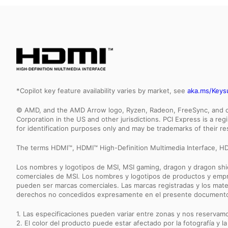
*Copilot key feature availability varies by market, see
aka.ms/Keys
© AMD, and the AMD Arrow logo, Ryzen, Radeon, FreeSync, and com
Corporation in the US and other jurisdictions. PCI Express is a r
for identification purposes only and may be trademarks of their r
The terms HDMI™, HDMI™ High-Definition Multimedia Interface, HD
Los nombres y logotipos de MSI, MSI gaming, dragon y dragon shie
comerciales de MSI. Los nombres y logotipos de productos y empre
pueden ser marcas comerciales. Las marcas registradas y los mate
derechos no concedidos expresamente en el presente document
1. Las especificaciones pueden variar entre zonas y nos reservamo
2. El color del producto puede estar afectado por la fotografía y la