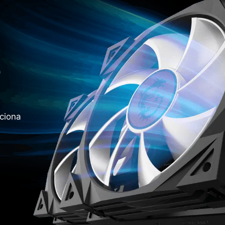
O
rciona