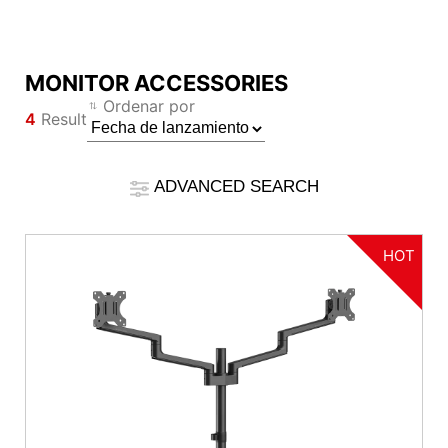
MONITOR ACCESSORIES
Compare Result
Ordenar por
4
Result
*
Las diferencias están marcadas en rojo.
Filter
Filter
Atrás
ADVANCED SEARCH
{{feature}}
Clear All
HOT
Reiniciar
{{thistitle1[key] || title[key]}}
{{item}}