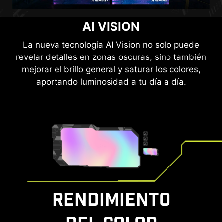
MSI MODO CONSOLA
AI VISION
Después de conectar la tecnología HDMI™ CEC
La nueva tecnología AI Vision no solo puede
revelar detalles en zonas oscuras, sino también
(Consumer Electronics Control) integrada a los
mejorar el brillo general y saturar los colores,
mandos de PlayStation o Switch, estos se
pueden utilizar para despertar la pantalla con
aportando luminosidad a tu día a día.
diferentes modos que se pueden ajustar para
diferentes dispositivos.
El monitor también admite la función VRR a
través del modo Consola MSI. Siéntete libre de
disfrutar de una experiencia de juego sin ningún
tipo de distorsión de la imagen.
RENDIMIENTO