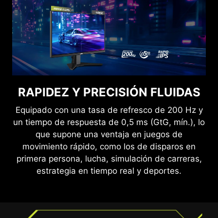
VE CON CLARIDAD, JUEGA CON
RAPIDEZ Y PRECISIÓN FLUIDAS
COMODIDAD.
Equipado con una tasa de refresco de 200 Hz y
Las tecnologías Anti-Flicker y de Reducción de
un tiempo de respuesta de 0,5 ms (GtG, mín.), lo
Luz Azul ofrecen una experiencia visual mucho
que supone una ventaja en juegos de
más cómoda al reducir el parpadeo y mostrar
movimiento rápido, como los de disparos en
niveles más bajos de luz azul. Puedes jugar
primera persona, lucha, simulación de carreras,
durante más tiempo sin sentir fatiga visual.
estrategia en tiempo real y deportes.
JUEGO FLUIDO
SIN DESGARROS NI TIRONES
Jugar no debería ser una elección entre una