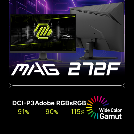
DCI-P3
Adobe RGB
sRGB
91
90
115
%
%
%