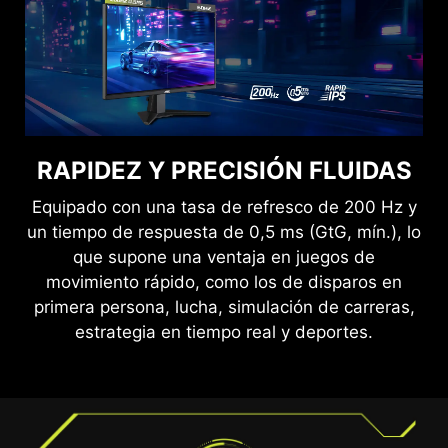
VE CON CLARIDAD, JUEGA CON
SUAVIZA TU JUEGO
RAPIDEZ Y PRECISIÓN FLUIDAS
COMODIDAD.
El monitor para juegos de MSI está fabricado con
Equipado con una tasa de refresco de 200 Hz y
tecnología Adaptive Sync para conseguir
Las tecnologías Anti-Flicker y de Reducción de
un tiempo de respuesta de 0,5 ms (GtG, mín.), lo
imágenes fluidas en tus partidas. La tecnología
Luz Azul ofrecen una experiencia visual mucho
que supone una ventaja en juegos de
Adaptive Sync sincronizará la tasa de refresco
más cómoda al reducir el parpadeo y mostrar
movimiento rápido, como los de disparos en
de tu monitor con tu GPU para eliminar el tearing
niveles más bajos de luz azul. Puedes jugar
primera persona, lucha, simulación de carreras,
o tartamudeo de la pantalla. Las imágenes
durante más tiempo sin sentir fatiga visual.
estrategia en tiempo real y deportes.
ultranítidas y sin retrasos que proporciona
Adaptive Sync te permitirán disfrutar del juego
como debe ser.