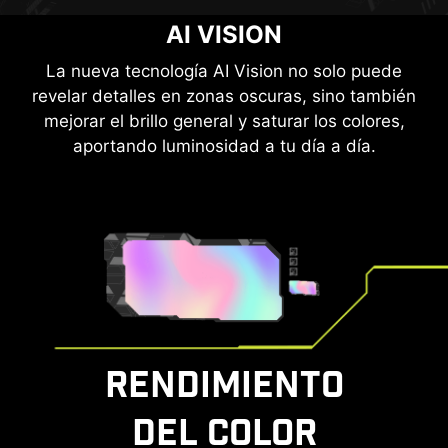
MSI MODO CONSOLA
AI VISION
Después de conectar la tecnología HDMI™ CEC
La nueva tecnología AI Vision no solo puede
revelar detalles en zonas oscuras, sino también
(Consumer Electronics Control) integrada a los
mejorar el brillo general y saturar los colores,
mandos de PlayStation o Switch, estos se
pueden utilizar para despertar la pantalla con
aportando luminosidad a tu día a día.
diferentes modos que se pueden ajustar para
diferentes dispositivos.
El monitor también admite la función VRR a
través del modo Consola MSI. Siéntete libre de
disfrutar de una experiencia de juego sin ningún
tipo de distorsión de la imagen.
RENDIMIENTO
DEL COLOR