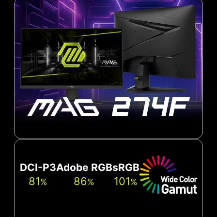
DCI-P3
Adobe RGB
sRGB
81
86
101
%
%
%