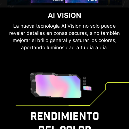
MSI MODO CONSOLA
AI VISION
Después de conectar la tecnología HDMI™ CEC
La nueva tecnología AI Vision no solo puede
revelar detalles en zonas oscuras, sino también
(Consumer Electronics Control) integrada a los
mejorar el brillo general y saturar los colores,
mandos de PlayStation o Switch, estos se
pueden utilizar para despertar la pantalla con
aportando luminosidad a tu día a día.
diferentes modos que se pueden ajustar para
diferentes dispositivos.
El monitor también admite la función VRR a
través del modo Consola MSI. Siéntete libre de
disfrutar de una experiencia de juego sin ningún
tipo de distorsión de la imagen.
RENDIMIENTO