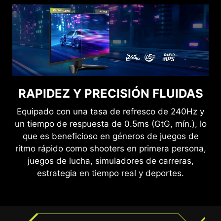
VE CON CLARIDAD, JUEGA CON
RAPIDEZ Y PRECISIÓN FLUIDAS
COMODIDAD.
Equipado con una tasa de refresco de 240Hz y
un tiempo de respuesta de 0.5ms (GtG, mín.), lo
Las tecnologías Anti-Flicker y de Reducción de
que es beneficioso en géneros de juegos de
Luz Azul ofrecen una experiencia visual mucho
ritmo rápido como shooters en primera persona,
más cómoda al reducir el parpadeo y mostrar
juegos de lucha, simuladores de carreras,
niveles más bajos de luz azul. Puedes jugar
estrategia en tiempo real y deportes.
durante más tiempo sin sentir fatiga visual.
JUEGO FLUIDO
SIN DESGARROS NI TIRONES