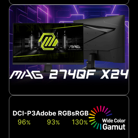
DCI-P3
Adobe RGB
sRGB
96
93
130
%
%
%