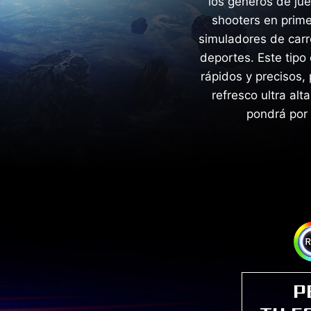
los géneros de ju
shooters en prime
simuladores de carre
deportes. Este tipo
rápidos y precisos,
refresco ultra al
pondrá por 
P