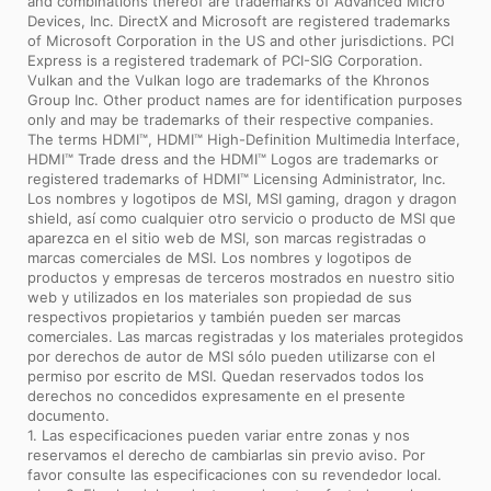
and combinations thereof are trademarks of Advanced Micro
Devices, Inc. DirectX and Microsoft are registered trademarks
of Microsoft Corporation in the US and other jurisdictions. PCI
Express is a registered trademark of PCI-SIG Corporation.
Vulkan and the Vulkan logo are trademarks of the Khronos
Group Inc. Other product names are for identification purposes
only and may be trademarks of their respective companies.
The terms HDMI™, HDMI™ High-Definition Multimedia Interface,
HDMI™ Trade dress and the HDMI™ Logos are trademarks or
registered trademarks of HDMI™ Licensing Administrator, Inc.
Los nombres y logotipos de MSI, MSI gaming, dragon y dragon
shield, así como cualquier otro servicio o producto de MSI que
aparezca en el sitio web de MSI, son marcas registradas o
marcas comerciales de MSI. Los nombres y logotipos de
productos y empresas de terceros mostrados en nuestro sitio
web y utilizados en los materiales son propiedad de sus
respectivos propietarios y también pueden ser marcas
comerciales. Las marcas registradas y los materiales protegidos
por derechos de autor de MSI sólo pueden utilizarse con el
permiso por escrito de MSI. Quedan reservados todos los
derechos no concedidos expresamente en el presente
documento.
1. Las especificaciones pueden variar entre zonas y nos
reservamos el derecho de cambiarlas sin previo aviso. Por
favor consulte las especificaciones con su revendedor local.