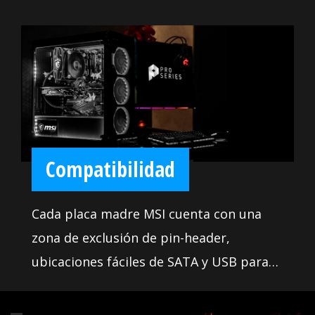
aplicaciones de más alta calidad están
disponibles. Utiliza estas herramientas
para aprovechar al máximo tu placa
madre y alcanzar la victoria en el juego.
Además, la BIOS contiene todas las
últimas opciones y es fácil de utilizar
para todos. Las variadas funcionalidades
Compatibilidad
te permiten ajustar tu sistema para el
máximo desempeño.
Cada placa madre MSI cuenta con una
zona de exclusión de pin-header,
ubicaciones fáciles de SATA y USB para
una mayor compatibilidad con la más
amplia variedad de componentes y