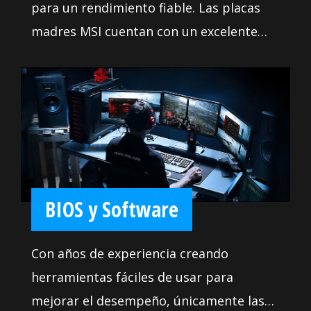
para un rendimiento fiable. Las placas
madres MSI cuentan con un excelente
diseño de alimentación con disipadores
sólidos y pesados. Nos hemos asegurado
de incluir suficientes cabezales de
ventilador con control total para que
puedas refrigerar tu sistema como
quieras.
BIOS y Software
Con años de experiencia creando
herramientas fáciles de usar para
mejorar el desempeño, únicamente las