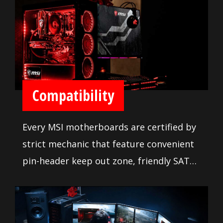
disposal to push your system to new
heights and satisfy even the most
demanding tweaker. Makes it so easy to
install your own motherboard and
gaming rig without any issue.
Compatibility
Every MSI motherboards are certified by
strict mechanic that feature convenient
pin-header keep out zone, friendly SATA
& USB location for compatibility with the
widest range of components and
devices, so DIY user can pick and choose