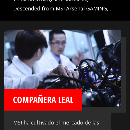
Descended from MSI Arsenal GAMING,
these motherboards take their likeliness
from rugged military equipment and are
ready for battle.
COMPAÑERA LEAL
MSI ha cultivado el mercado de las