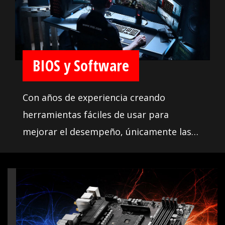
the components they want. More than
that, we offer a dedicated Qualified
Vendor List (QVL) for the most critical
part - memory. Combining with MSI
BIOS y Software
DDR4 Boost technology, we provide the
maximum compatibility even over
Con años de experiencia creando
clocking, so you confirm and choose any
herramientas fáciles de usar para
gaming rig as you want.
mejorar el desempeño, únicamente las
aplicaciones de más alta calidad están
disponibles. Utiliza estas herramientas
para aprovechar al máximo tu placa
madre y alcanzar la victoria en el juego.
Además, la BIOS contiene todas las