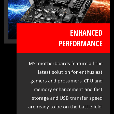
últimas opciones y es fácil de utilizar
para todos. Las variadas funcionalidades
te permiten ajustar tu sistema para el
máximo desempeño durante el juego.
ENHANCED
PERFORMANCE
MSI motherboards feature all the
latest solution for enthusiast
gamers and prosumers. CPU and
memory enhancement and fast
storage and USB transfer speed
are ready to be on the battlefield.