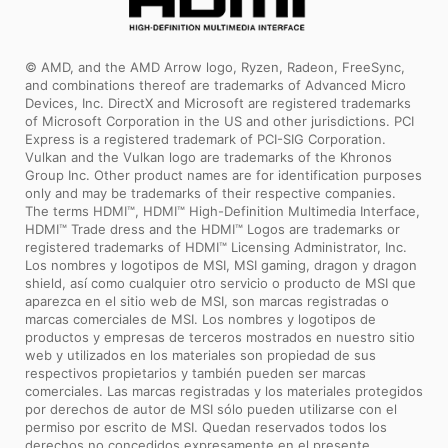
lasting and high performance
motherboard.
© AMD, and the AMD Arrow logo, Ryzen, Radeon, FreeSync,
and combinations thereof are trademarks of Advanced Micro
Devices, Inc. DirectX and Microsoft are registered trademarks
of Microsoft Corporation in the US and other jurisdictions. PCI
Express is a registered trademark of PCI-SIG Corporation.
Vulkan and the Vulkan logo are trademarks of the Khronos
Group Inc. Other product names are for identification purposes
only and may be trademarks of their respective companies.
The terms HDMI™, HDMI™ High-Definition Multimedia Interface,
HDMI™ Trade dress and the HDMI™ Logos are trademarks or
registered trademarks of HDMI™ Licensing Administrator, Inc.
Los nombres y logotipos de MSI, MSI gaming, dragon y dragon
shield, así como cualquier otro servicio o producto de MSI que
aparezca en el sitio web de MSI, son marcas registradas o
marcas comerciales de MSI. Los nombres y logotipos de
productos y empresas de terceros mostrados en nuestro sitio
web y utilizados en los materiales son propiedad de sus
respectivos propietarios y también pueden ser marcas
comerciales. Las marcas registradas y los materiales protegidos
por derechos de autor de MSI sólo pueden utilizarse con el
permiso por escrito de MSI. Quedan reservados todos los
derechos no concedidos expresamente en el presente