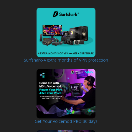
Surfshark-4 extra months of VPN protection
Get Your Voicemod PRO 30 days