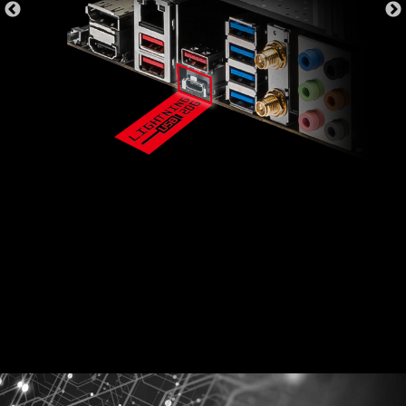
puede supervisar la información detallada de
hardware y software en PC y guardarlo en un
archivo en múltiples formatos como CSV y
HTML.
OPTE POR LA CIBERSEGURIDAD
CON NORTON 360 DELUXE