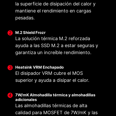
la superficie de disipación del calor y
mantiene el rendimiento en cargas
pesadas.
M.2 Shield Frozr
La solución térmica M.2 reforzada
ayuda a las SSD M.2 a estar seguras y
garantiza un increíble rendimiento.
Heatsink VRM Enchapado
El disipador VRM cubre el MOS
superior y ayuda a disipar el calor.
CONECTORES DE
DISEÑO DE ENERGÍA
CORE BOOST
ALIMENTACIÓN DOBLES
DIGITAL
El diseño premium no sólo es
7W/mK Almohadilla térmica y almohadillas
adicionales
Dos conectores de 8 pines
Un diseño de alimentación
compatible con la CPU
Las almohadillas térmicas de alta
proporcionan la potencia
totalmente digital permite
multinúcleo, sino que también
calidad para MOSFET de 7W/mK y las
adecuada incluso para una
suministrar corriente a la CPU
crea las condiciones perfectas