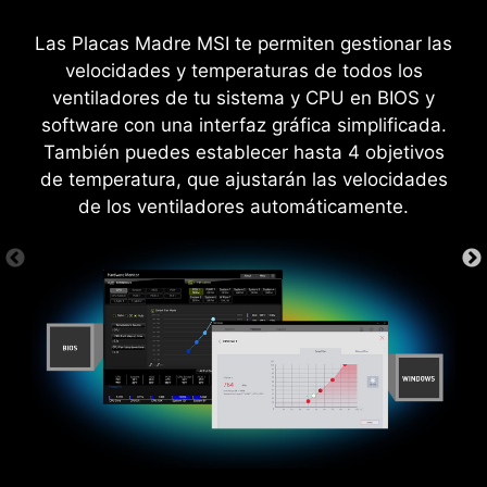
MSI DRIVER UTILITY INSTALLER
Las Placas Madre MSI te permiten gestionar las
Una vez conectado a Internet, MSI Driver Utility
velocidades y temperaturas de todos los
MÁS PARA EL RENDIMIENTO
Installer detectará y presentará
ventiladores de tu sistema y CPU en BIOS y
automáticamente los controladores y utilidades
software con una interfaz gráfica simplificada.
adecuados, que podrá descargar e instalar con
También puedes establecer hasta 4 objetivos
sólo unos clics.
Más Información
de temperatura, que ajustarán las velocidades
de los ventiladores automáticamente.
*Asegúrese de conectarse a Internet o el instalador de
la utilidad de controladores no se iniciará
automáticamente.