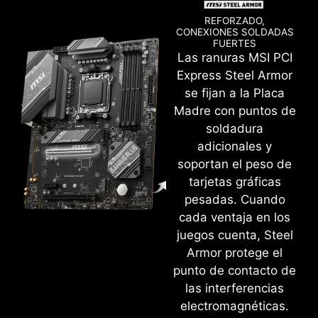
innecesario.
frecuencia limpia y pura.
REFORZADO,
CONEXIONES SOLDADAS
FUERTES
Las ranuras MSI PCI
Express Steel Armor
EXPO(PERFILES EXTENDIDOS PARA
se fijan a la Placa
OVERCLOCKING)
Madre con puntos de
Elige entre un perfil EXPO preestablecido y
soldadura
overclockea automáticamente la memoria DDR
adicionales y
compatible.
soportan el peso de
tarjetas gráficas
GAME BOOST
pesadas. Cuando
Overclockea rápidamente tu CPU con un solo
cada ventaja en los
botón para obtener más rendimiento.
juegos cuenta, Steel
Armor protege el
M-FLASH
punto de contacto de
las interferencias
Actualiza la BIOS cómodamente en unos
OVERCLOCKING SENCILLO CON
electromagnéticas.
minutos desde la configuracion del CMOS.
PERFIL EXPO