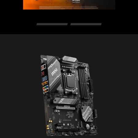
BAR redimensionable (Re-Size BAR) es una
función avanzada de PCI Express que permite a
la CPU acceder a toda la memoria de vídeo de
la GPU a la vez y mejorar el rendimiento.