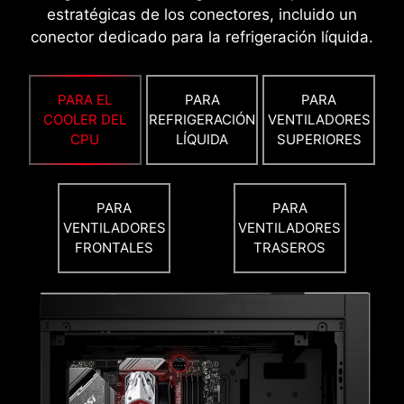
estratégicas de los conectores, incluido un
conector dedicado para la refrigeración líquida.
PARA EL
PARA
PARA
COOLER DEL
REFRIGERACIÓN
VENTILADORES
CPU
LÍQUIDA
SUPERIORES
6 Capas de PCB
2oz Cobre Espesado
PARA
PARA
VENTILADORES
VENTILADORES
FRONTALES
TRASEROS
EZ OC TUNING
PBO THERMAL POINT
Flashea la BIOS con sólo una fuente de
alimentación conectada siguiendo unos
Los perfiles térmicos PBO de MSI fijan la