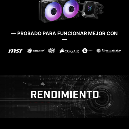
— PROBADO PARA FUNCIONAR MEJOR CON
—
RENDIMIENTO
MÁS FUNCIONES
 ESD
WINDOWS 11 CERTIFICADO