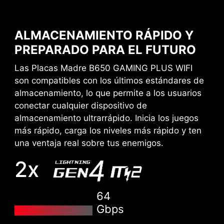
MONITOR DE HARDWARE
MSI realiza exhaustivas pruebas de memoria
con las marcas de memoria más populares en
Obtenga acceso inmediato a la información
ALMACENAMIENTO RÁPIDO Y
condiciones extremas para garantizar que tu
crítica de su hardware en tiempo real como la
PREPARADO PARA EL FUTURO
sistema funcione estable pase lo que pase.
temperatura, la capacidad de la memoria, la
Las Placas Madre B650 GAMING PLUS WIFI
Perfil EXPO fácil de activar con ajustes de
velocidad del reloj y el voltaje.
son compatibles con los últimos estándares de
alimentación automáticos para obtener la mejor
almacenamiento, lo que permite a los usuarios
PRUEBA DE MEMORIA
velocidad y estabilidad de la memoria.
conectar cualquier dispositivo de
Obtenga una velocidad extrema de la memoria
almacenamiento ultrarrápido. Inicia los juegos
de su sistema y consiga un mayor rendimiento.
más rápido, carga los niveles más rápido y ten
una ventaja real sobre tus enemigos.
BÚSQUEDA Y FAVORITOS
Una opción permanente de búsqueda y
2x
favoritos en la esquina superior derecha te
mueve por los menús de la BIOS rápidamente.
64
Gbps