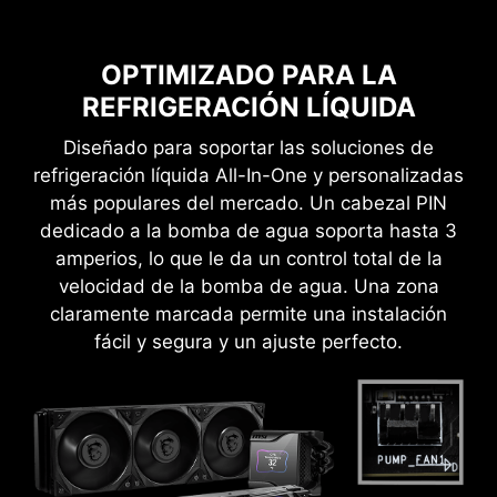
TRA
OVERCLOCKING EN 1 SEGUNDO
LINEA
OPTIMIZADO PARA LA
REFRIGERACIÓN LÍQUIDA
Diseñado para soportar las soluciones de
refrigeración líquida All-In-One y personalizadas
más populares del mercado. Un cabezal PIN
dedicado a la bomba de agua soporta hasta 3
amperios, lo que le da un control total de la
velocidad de la bomba de agua. Una zona
claramente marcada permite una instalación
fácil y segura y un ajuste perfecto.
MSI Game Boost permite overclocking en un
segundo, dándote el aumento de rendimiento
que necesitas para obtener más FPS.