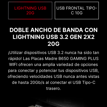
LIGHTNING USB
USB FRONTAL TIPO-
20G
C 10G
Crea tu propia obra maestra colorida con
facilidad. ¡Añade cualquier color que desees
DOBLE ANCHO DE BANDA CON
con solo unos clics!
LIGHTNING USB 3.2 GEN 2X2
20G
¡Utilizar dispositivos USB 3.2 nunca ha sido tan
rápido! Las Placas Madre B650 GAMING PLUS
WIFI ofrecen una amplia variedad de opciones
INTERFAZ EXCLUSIVA DE
para conectar y potenciar tus dispositivos USB,
AIDA64 EXTREME
ofreciendo velocidades USB nunca antes vistas
de hasta 20Gb/s al conectar el USB Tipo-C
Las placas madres MSI ofrecen 60 días de
trasero.
prueba gratuita de AIDA64 Extreme - edición
MSI. AIDA64 Extreme es una aplicación
todopoderosa para información del sistema,
diagnósticos y benchmarks. Con la aplicación,