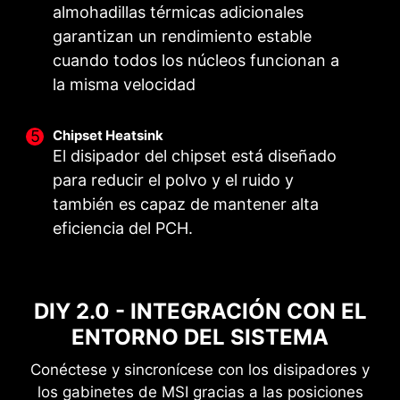
almohadillas térmicas adicionales
CPU multinúcleo
de forma más rápida y sin
para el overclocking de la CPU.
garantizan un rendimiento estable
overclockeada.
distorsiones, con una precisión
milimétrica.
cuando todos los núcleos funcionan a
la misma velocidad
Chipset Heatsink
ARRANQUE GARANTIZADO
SOLUCIÓN DE LA PCB
El disipador del chipset está diseñado
OPTIMIZADA
¿Has tenido problemas al actualizar la BIOS o
para reducir el polvo y el ruido y
se ha dañado? No te preocupes, las Placas
también es capaz de mantener alta
El diseño de la placa de circuito impresA se ha
Madre MSI ofrecen múltiples opciones para
eficiencia del PCH.
optimizado para un mayor ancho de banda y
arrancar de nuevo tu sistema con éxito.
velocidades de transferencia más rápidas, lo
que también es beneficioso para una
transmisión fiable de los circuitos.
DIY 2.0 - INTEGRACIÓN CON EL
ENTORNO DEL SISTEMA
Conéctese y sincronícese con los disipadores y
los gabinetes de MSI gracias a las posiciones