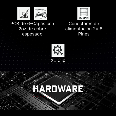
Soporte del Pump Fan
PCB de 6-Capas con
Wi-Fi 6E
Conectores de
Soporta DDR5
Heatsink con
2oz de cobre
almohadilla térmica de
alimentación 2x 8
espesado
7W/mK
Pines
Lightning Gen 4
XL Clip
HARDWARE