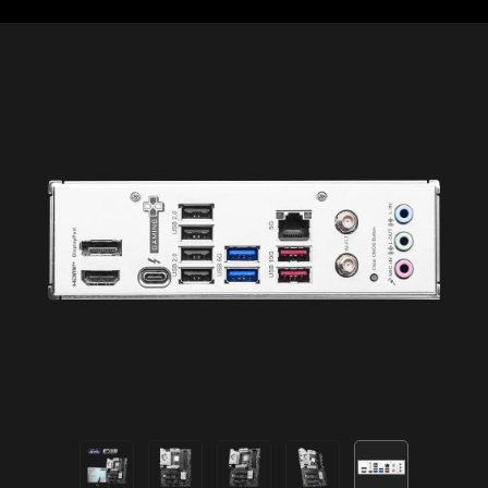
Meteor
Default
¡Agrega más color si quieres! El conector Mystic
Múltiples capas de protección para tus
Light Extension ofrece una forma intuitiva de
dispositivos, funciones de privacidad en línea
controlar tiras RGB adicionales y otros
incluyendo nuestro Secure VPN, y monitoreo
periféricos RGB en tu sistema, sin necesidad de
del Dark Web, todo en una sola solución. Con
un controlador RGB separado.
las placas madre MSI, puedes disfrutar de una
prueba gratuita de 60 días de Norton 360
ENLACE AMBIENTAL
A-RAINBOW V2
Deluxe.
Hasta 50 GB de respaldo en la nube
para tu PC
Protección contra amenazas en tiempo
real y Firewall inteligente