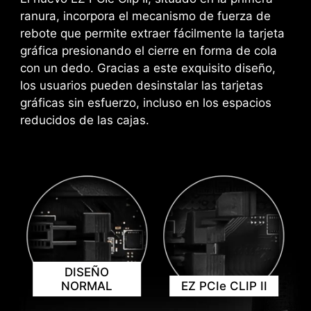
más inteligentes y eficientes en tiempo real. MSI
mediante el uso de un cable dedicado de 1 a 2
ranura, incorpora el mecanismo de fuerza de
Center proporciona una interfaz limpia e
EZ Conn, agilizando y optimizando todo el
rebote que permite extraer fácilmente la tarjeta
intuitiva para personalizar y administrar tu PC.
proceso de construcción.
gráfica presionando el cierre en forma de cola
Por ejemplo, AI ENGINE ajusta automáticamente
con un dedo. Gracias a este exquisito diseño,
la configuración según las aplicaciones que
los usuarios pueden desinstalar las tarjetas
estés utilizando, garantizando un rendimiento
gráficas sin esfuerzo, incluso en los espacios
fluido y optimizado en todo momento.
reducidos de las cajas.
DISEÑO
NORMAL
EZ PCIe CLIP II
ZONA DE SEGURIDAD