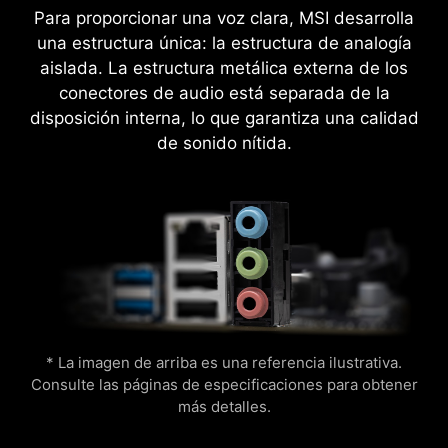
Para proporcionar una voz clara, MSI desarrolla
una estructura única: la estructura de analogía
aislada. La estructura metálica externa de los
conectores de audio está separada de la
Las placas madre MSI ofrecen una prueba
disposición interna, lo que garantiza una calidad
gratuita de 60 días de AIDA64 Extreme -
CPU Temperature
Color Ring
de sonido nítida.
edición MSI. AIDA64 Extreme es una poderosa
aplicación para información del sistema,
diagnóstico y benchmarks. Con esta aplicación,
Aplica fácilmente perfiles optimizados de
puedes monitorear información detallada del
overclocking de memoria a través de una simple
hardware y software de tu PC y guardarla en
activación con un solo clic.
múltiples formatos como CSV y HTML.
Lightning
Receration
* La imagen de arriba es una referencia ilustrativa.
Consulte las páginas de especificaciones para obtener
más detalles.