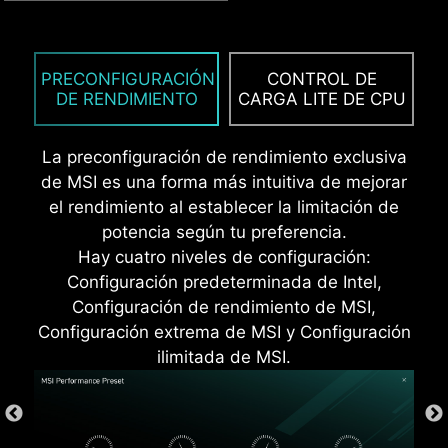
*MSI Driver Utility Installer es compatible con
SUPRESORES DE VOLTAJE
Windows 11 versión 22H2 y posteriores.
TRANSITORIO (TVS)
PRECONFIGURACIÓN
CONTROL DE
DE RENDIMIENTO
CARGA LITE DE CPU
Los Supresores de Voltaje Transitorio (TVS) son
dispositivos de protección diseñados para
evitar daños por voltajes excesivos. Todas las
La preconfiguración de rendimiento exclusiva
Placas Madre MSI están equipadas con TVS.
de MSI es una forma más intuitiva de mejorar
Cuando el voltaje se eleva de manera anormal,
el rendimiento al establecer la limitación de
el TVS cambia de un estado de alta resistencia
potencia según tu preferencia.
a uno de baja resistencia, desviando el voltaje
Hay cuatro niveles de configuración:
excesivo hacia tierra. Esto ayuda a prevenir
Configuración predeterminada de Intel,
daños en el circuito causados por picos de alto
Configuración de rendimiento de MSI,
voltaje.
Configuración extrema de MSI y Configuración
ilimitada de MSI.