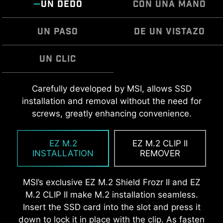
UN DEDO
CON UNA MANO
UN PASO
DE UN VISTAZO
UN CLIC
MONTAJE FÁCIL
MSI EZ Antenna hace que el proceso no
Carefully developed by MSI, allows SSD
EZ OVERCLOCKING
suponga ningún esfuerzo, ya que basta con fijar
installation and removal without the need for
Las Placas Madre MSI están diseñadas para
Aunque el overclocking puede resultar
los elementos de sujeción a la placa madre sin
screws, greatly enhancing convenience.
garantizar que las zonas de separación de los
demasiado complejo para algunos, MSI Click
necesidad de girarlos.
soportes del gabinete permanezcan libres de
BIOS X lo hace más accesible con múltiples
EZ M.2
EZ M.2 CLIP II
interferencias. Además, cuentan con un
funciones de overclocking de un solo clic, lo que
INSTALLATION
REMOVER
recubrimiento protector alrededor de cada
permite a los usuarios mejorar fácilmente el
orificio para tornillo, ayudando a prevenir
rendimiento del sistema sin profundizar en
MSI’s exclusive EZ M.2 Shield Frozr II and EZ
rayones y posibles daños durante el proceso de
intrincados ajustes.
M.2 CLIP II make M.2 installation seamless.
ensamblaje.
Insert the SSD card into the slot and press it
down to lock it in place with the clip. As fasten