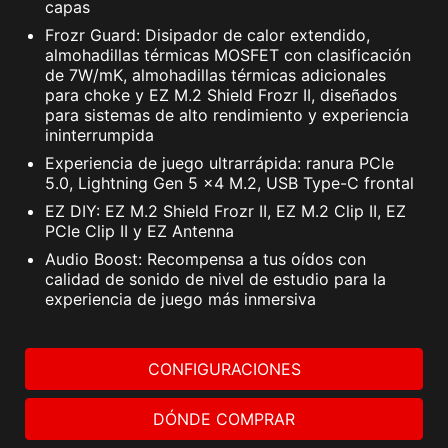
capas
detalles importantes sobre suscripciones, precios y
Frozr Guard: Disipador de calor extendido,
ofertas, consulta el Acuerdo de Licencia y Servicios de
almohadillas térmicas MOSFET con clasificación
NortonLifeLock y los Avisos de Privacidad de
de 7W/mK, almohadillas térmicas adicionales
Productos y Servicios de NortonLifeLock.
para choke y EZ M.2 Shield Frozr II, diseñados
para sistemas de alto rendimiento y experiencia
ininterrumpida
Experiencia de juego ultrarrápida: ranura PCIe
5.0, Lightning Gen 5 x4 M.2, USB Type-C frontal
EZ DIY: EZ M.2 Shield Frozr II, EZ M.2 Clip II, EZ
PCIe Clip II y EZ Antenna
Audio Boost: Recompensa a tus oídos con
calidad de sonido de nivel de estudio para la
experiencia de juego más inmersiva
CONFIGURACIONES
DÓNDE COMPRAR