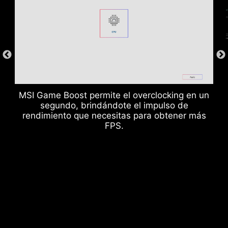
MSI Game Boost permite el overclocking en un
segundo, brindándote el impulso de
rendimiento que necesitas para obtener más
Una capa adicional de material tipo esponja,
FPS.
junto con el IO Shield resistente a la corrosión,
ayuda a mejorar la protección contra
electricidad estática y reducir el ruido por
radiación electromagnética del sistema,
además de ofrecer una durabilidad muy
superior frente a los IO Shields tradicionales.