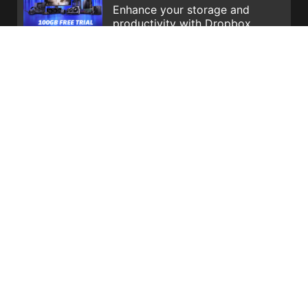
Enhance your storage and
productivity with Dropbox
Intel, the Intel Logo, Intel Inside, Intel Core, and Core Inside are
trademarks of Intel Corporation or its subsidiaries in the U.S.
and/or other countries.
The terms HDMI™, HDMI™ High-Definition Multimedia Interface,
HDMI™ Trade dress and the HDMI™ Logos are trademarks or
registered trademarks of HDMI™ Licensing Administrator, Inc.
Los nombres y logotipos de MSI, MSI gaming, dragon y dragon
shield, así como cualquier otro servicio o producto de MSI que