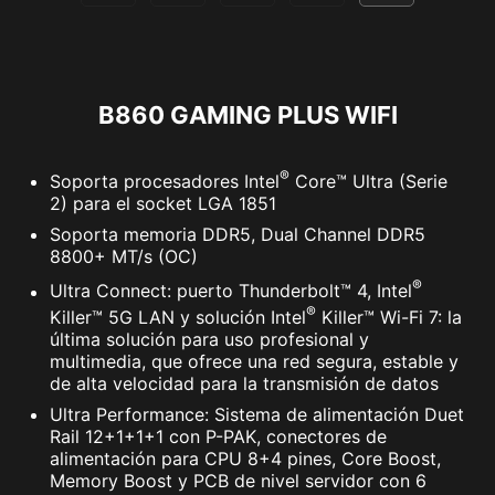
Administrador de contraseñas
PC SafeCam
B860 GAMING PLUS WIFI
®
Soporta procesadores Intel
Core™ Ultra (Serie
Compatible con dispositivos RGB
2) para el socket LGA 1851
direccionables de 5V. Compatible con
Soporta memoria DDR5, Dual Channel DDR5
dispositivos ARGB Gen2 / Gen1.
8800+ MT/s (OC)
*Los dispositivos Gen2 solo soportan 7 temas RGB
®
Ultra Connect: puerto Thunderbolt™ 4, Intel
®
Killer™ 5G LAN y solución Intel
Killer™ Wi-Fi 7: la
última solución para uso profesional y
multimedia, que ofrece una red segura, estable y
de alta velocidad para la transmisión de datos
Ultra Performance: Sistema de alimentación Duet
La oferta de prueba de MSI no está disponible para
Rail 12+1+1+1 con P-PAK, conectores de
clientes actuales de Norton. Si tienes una suscripción
alimentación para CPU 8+4 pines, Core Boost,
activa de Norton, deberás cancelar la suscripción
Memory Boost y PCB de nivel servidor con 6
existente para ser elegible para esta oferta. Para