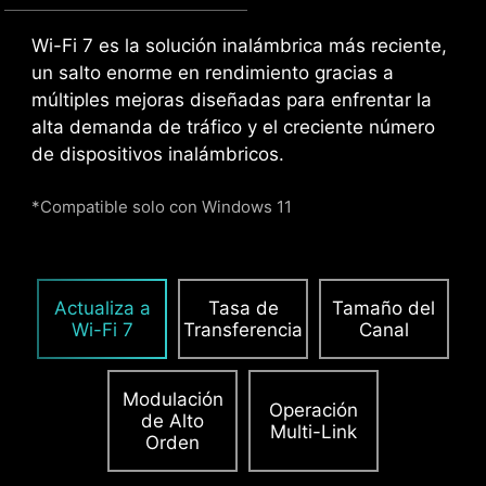
MÚLTIPLES PERFILES
VENTILADOR
INTELIGENTE Y
Wi-Fi 7 es la solución inalámbrica más reciente,
VENTILADOR
un salto enorme en rendimiento gracias a
MANUAL
CONEXIÓN EN
ALMACENAMIENTO
múltiples mejoras diseñadas para enfrentar la
CADENA
EXTERNO / DOCKS
alta demanda de tráfico y el creciente número
CPU / PWM IC
de dispositivos inalámbricos.
*Compatible solo con Windows 11
Conecta múltiples dispositivos Thunderbolt™
mediante una conexión en cadena, permitiendo
que datos, energía y señales de video fluyan
desde el equipo hacia hasta cinco accesorios.
Actualiza a
Tasa de
Tamaño del
También puedes utilizar un hub o dock
Wi-Fi 7
Transferencia
Canal
Thunderbolt™ para centralizar todos tus
dispositivos a través de una única conexión.
Acepta las cookies de YouTube para ver este vídeo.
Modulación
Operación
de Alto
Multi-Link
Orden
Ventilador Inteligente y Ventilador Manual
Escenario de Usuario
Múltiples Perfiles
Aceptar y ver