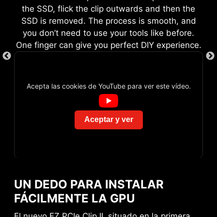
the SSD, flick the clip outwards and then the
SSD is removed. The process is smooth, and
you don’t need to use your tools like before.
One finger can give you perfect DIY experience.
Acepta las cookies de YouTube para ver este vídeo.
XMP
Elija entre los perfiles XMP
preestablecidos para
Aceptar y ver
overclockear automáticamente la
memoria DDR compatible y
DISEÑO EZ CONN (JAF_1)
obtener un rendimiento óptimo.
La exclusiva Cabecera JAF_1 de MSI permite
que el ventilador MPG EZ120 ARGB funcione
UN DEDO PARA INSTALAR
Una amplia gama de funciones impulsadas por
NOTIFICACIÓN DE
con un solo cable. Alternativamente, la
FÁCILMENTE LA GPU
inteligencia artificial optimiza aspectos clave de
PREVENCIÓN DE COLISIONES
Cabecera JAF_1 se puede convertir en entradas
tu experiencia informática para ofrecer ajustes
adicionales ARGB Gen 1 y de ventilador
El nuevo EZ PCIe Clip II, situado en la primera