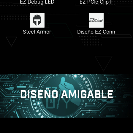
EZ Debug LED
EZ PCIe Clip II
Disipador con
Sistema de
Última memoria DDR5
USB Tipo-C Frontal
almohadillas térmicas
alimentación Duet Rail
de 7W/mK
12+1+1+1
Steel Armor
Diseño EZ Conn
Conectores M.2 triples
PCB de 6 capas para
servidor
DISEÑO AMIGABLE