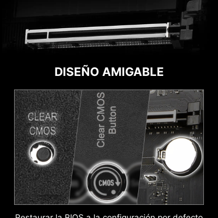
DISEÑO AMIGABLE
CABECERA ARGB
CABECERA FAN
ADICIONAL
ADICIONAL
PROTECCIÓN ESD DOBLE
Restaurar la BIOS a la configuración por defecto