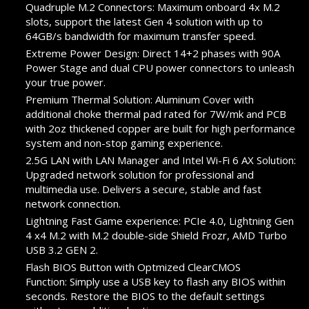
Quadruple M.2 Connectors: Maximum onboard 4x M.2
slots, support the latest Gen 4 solution with up to
64GB/s bandwidth for maximum transfer speed.
Extreme Power Design: Direct 14+2 phases with 90A
Power Stage and dual CPU power connectors to unleash
your true power.
Premium Thermal Solution: Aluminum Cover with
additional choke thermal pad rated for 7W/mk and PCB
with 2oz thickened copper are built for high performance
system and non-stop gaming experience.
2.5G LAN with LAN Manager and Intel Wi-Fi 6 AX Solution:
Upgraded network solution for professional and
multimedia use. Delivers a secure, stable and fast
network connection.
Lightning Fast Game experience: PCIe 4.0, Lightning Gen
4 x4 M.2 with M.2 double-side Shield Frozr, AMD Turbo
USB 3.2 GEN 2.
Flash BIOS Button with Optmized ClearCMOS
Function: Simply use a USB key to flash any BIOS within
seconds. Restore the BIOS to the default settings