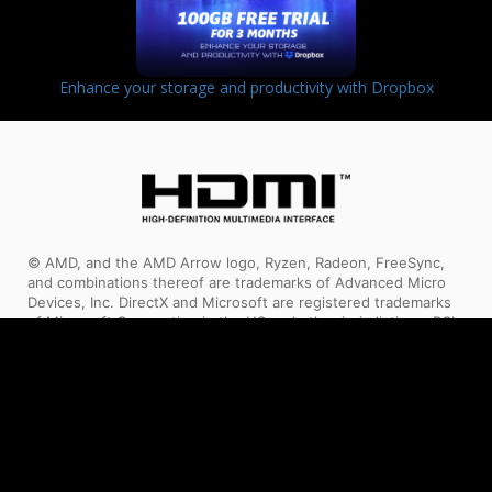
Enhance your storage and productivity with Dropbox
© AMD, and the AMD Arrow logo, Ryzen, Radeon, FreeSync,
and combinations thereof are trademarks of Advanced Micro
Devices, Inc. DirectX and Microsoft are registered trademarks
of Microsoft Corporation in the US and other jurisdictions. PCI
Express is a registered trademark of PCI-SIG Corporation.
Vulkan and the Vulkan logo are trademarks of the Khronos
Group Inc. Other product names are for identification purposes
only and may be trademarks of their respective companies.
The terms HDMI™, HDMI™ High-Definition Multimedia Interface,
HDMI™ Trade dress and the HDMI™ Logos are trademarks or
registered trademarks of HDMI™ Licensing Administrator, Inc.
Los nombres y logotipos de MSI, MSI gaming, dragon y dragon