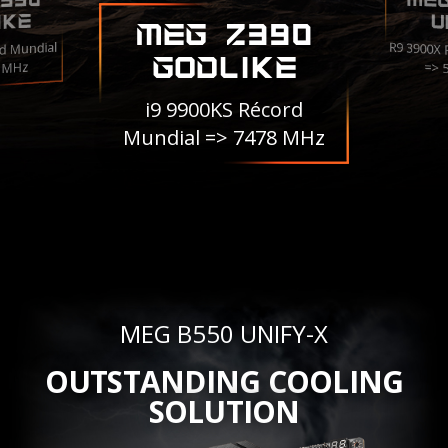
ME
390
IKE
U
MEG Z390
R9 3900X
d Mundial
GODLIKE
3 MHz
=> 
i9 9900KS Récord
Mundial => 7478 MHz
MEG B550 UNIFY-X
OUTSTANDING COOLING
SOLUTION