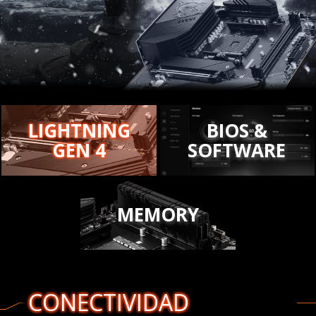
LIGHTNING
BIOS &
GEN 4
SOFTWARE
MEMORY
CONECTIVIDAD