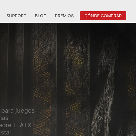
SUPPORT
BLOG
PREMIOS
DÓNDE COMPRAR
 para juegos
más
madre E-ATX
stal