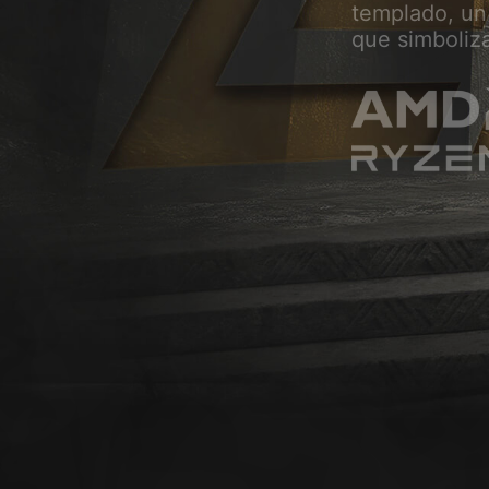
G
templado, un
que simboliza