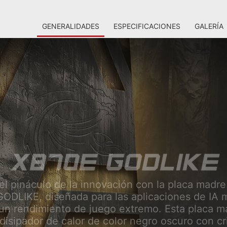
GENERALIDADES
ESPECIFICACIONES
GALERÍA
l pináculo de la innovación con la placa madre
DLIKE, diseñada para las aplicaciones de IA 
un rendimiento de juego extremo. Esta placa 
disipador de calor de color negro oscuro con cri