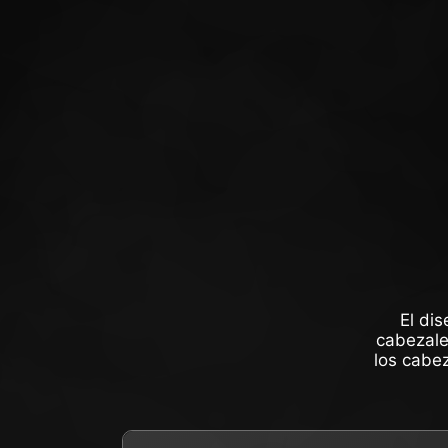
El di
cabezales
los cabez