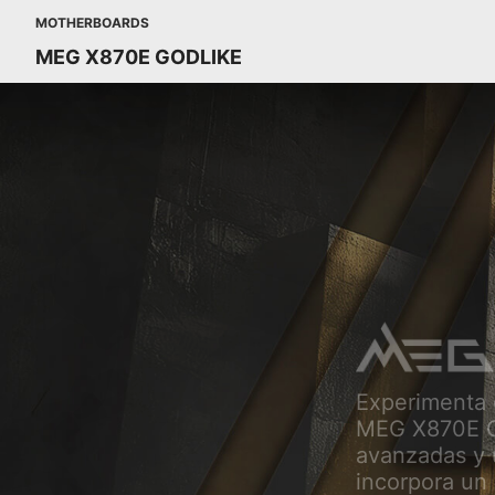
MOTHERBOARDS
MEG X870E GODLIKE
Experimenta e
MEG X870E GO
avanzadas y 
incorpora un 