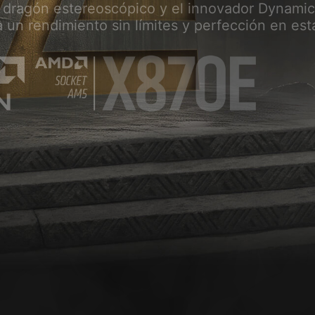
O
D
L
I
 dragón estereoscópico y el innovador Dynami
 un rendimiento sin límites y perfección en est