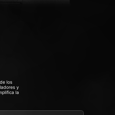
de los
iladores y
plifica la