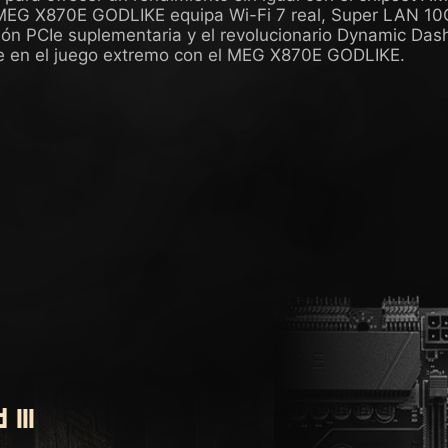
MEG X870E GODLIKE equipa Wi-Fi 7 real, Super LAN 10G
ión PCIe suplementaria y el revolucionario Dynamic Dash
 en el juego extremo con el MEG X870E GODLIKE.
III