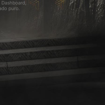
K
E
c Dashboard,
ado puro.