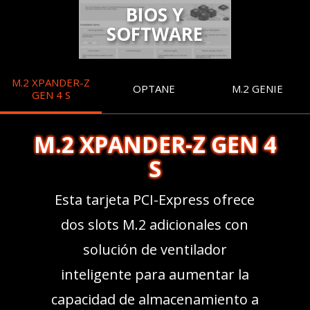
BIOS Y
SOFTWARE
M.2 XPANDER-Z
OPTANE
M.2 GENIE
GEN 4 S
M.2 XPANDER-Z GEN 4
S
Esta tarjeta PCI-Express ofrece
dos slots M.2 adicionales con
solución de ventilador
inteligente para aumentar la
capacidad de almacenamiento a