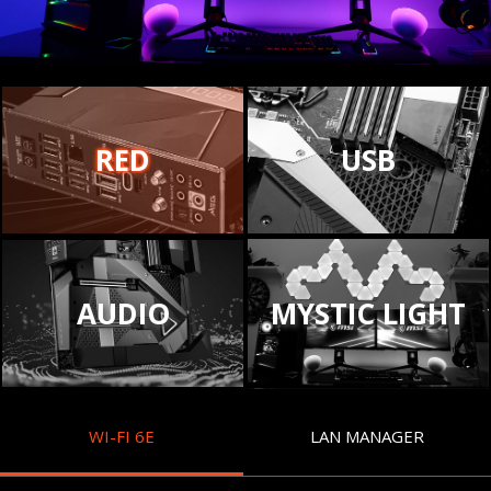
RED
USB
AUDIO
MYSTIC LIGHT
WI-FI 6E
LAN MANAGER