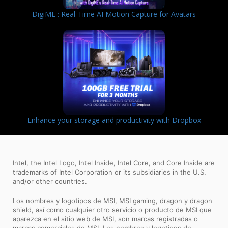
DigiME : Real-Time AI Motion Capture for Avatars
Enhance your storage and productivity with Dropbox
Intel, the Intel Logo, Intel Inside, Intel Core, and Core Inside are
trademarks of Intel Corporation or its subsidiaries in the U.S.
and/or other countries.
Los nombres y logotipos de MSI, MSI gaming, dragon y dragon
shield, así como cualquier otro servicio o producto de MSI que
aparezca en el sitio web de MSI, son marcas registradas o
marcas comerciales de MSI. Los nombres y logotipos de