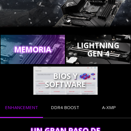
LIGHTNING
MEMORIA
GEN 4
BIOS Y
SOFTWARE
ENHANCEMENT
DDR4 BOOST
A-XMP
UN GRAN PASO DE