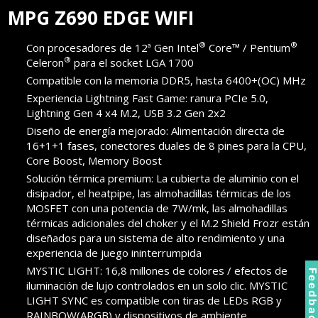
MPG Z690 EDGE WIFI
®
®
Con procesadores de 12ª Gen Intel
Core™ / Pentium
®
Celeron
para el socket LGA 1700
Compatible con la memoria DDR5, hasta 6400+(OC) MHz
Experiencia Lightning Fast Game: ranura PCIe 5.0,
Lightning Gen 4 x4 M.2, USB 3.2 Gen 2x2
Diseño de energía mejorado: Alimentación directa de
16+1+1 fases, conectores duales de 8 pines para la CPU,
Core Boost, Memory Boost
Solución térmica premium: La cubierta de aluminio con el
disipador, el heatpipe, las almohadillas térmicas de los
MOSFET con una potencia de 7W/mk, las almohadillas
térmicas adicionales del choker y el M.2 Shield Frozr están
diseñados para un sistema de alto rendimiento y una
experiencia de juego ininterrumpida
MYSTIC LIGHT: 16,8 millones de colores / efectos de
Feedbac
iluminación de lujo controlados en un solo clic. MYSTIC
LIGHT SYNC es compatible con tiras de LEDs RGB y
RAINBOW(ARGB) y dispositivos de ambiente.