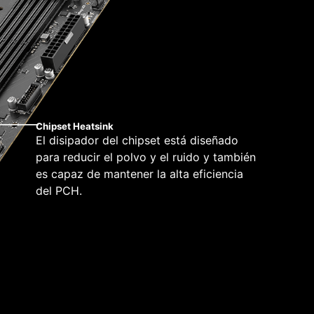
Chipset Heatsink
El disipador del chipset está diseñado
para reducir el polvo y el ruido y también
es capaz de mantener la alta eficiencia
del PCH.
ompatibilidad y de una experiencia de usuario
ft Windows 11. Con una verdadera dedicación al
e ha asegurado de que todo funcione según lo
de Microsoft Windows en cualquier producto MSI.
segúrese de retirar el soporte de montaje innecesario.