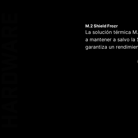
KEEP OUT Z
HARDWARE
M.2 Shield Frozr
La solución térmica M
PROTECCI
a mantener a salvo la
DOBLE ES
garantiza un rendimien