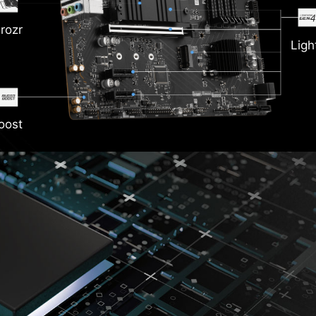
rozr
Ligh
oost